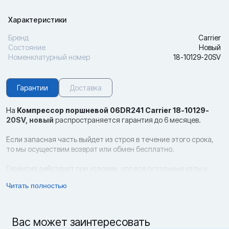
Характеристики
Бренд
Carrier
Состояние
Новый
Номенклатурный номер
18-10129-20SV
Гарантии
Доставка
На
Компрессор поршневой 06DR241 Carrier 18-10129-
20SV,
новый
распространяется гарантия до 6 месяцев.
Если запасная часть выйдет из строя в течение этого срока,
то мы осуществим возврат или обмен бесплатно.
Гарантия действует при условии, что все остальные узлы и
компоненты контейнера являются оригинальными (родными),
Читать полностью
соблюдены правила эксплуатации, а также отсутствуют следы
неквалифицированного ремонта и механические повреждения.
Возврат и обмен новых запчастей возможен в срок до 14 дней с
Вас может заинтересовать
даты приобретения товара при условии, что сохранены все его