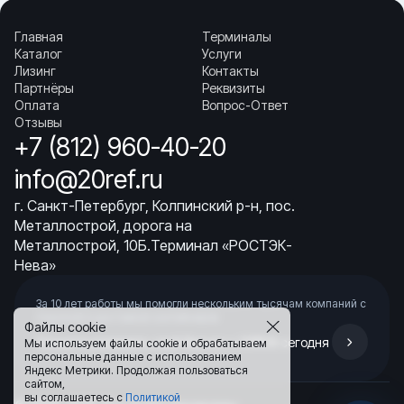
Главная
Терминалы
Каталог
Услуги
Лизинг
Контакты
Партнёры
Реквизиты
Оплата
Вопрос-Ответ
Отзывы
+7 (812) 960-40-20
info@20ref.ru
г. Санкт-Петербург, Колпинский р-н, пос.
Металлострой, дорога на
Металлострой, 10Б.Терминал «РОСТЭК-
Нева»
За 10 лет работы мы помогли нескольким тысячам компаний с
покупкой
и доставкой контейнеров
Файлы cookie
Начните развивать свой бизнес с 20РЕФ сегодня
Мы используем файлы cookie и обрабатываем
персональные данные с использованием
Яндекс Метрики. Продолжая пользоваться
сайтом,
вы соглашаетесь с
Политикой