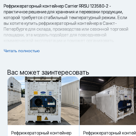
Рефрижераторный контейнер Carrier RRSU 123580-2 -
практичное решение для хранения и перевозки продукции,
которой требуется стабильный температурный режим. Если
вы хотите купить рефрижераторный контейнер в Санкт-
Петербурге для склада, производства или сезонной торговой
площадки, эта модель подойдет для повседневной
коммерческой эксплуатации и поможет организовать
охлаждаемое пространство без затрат на новый контейнер.
Читать полностью
Модель выполнена в формате 20 футов и оснащена
холодильной установкой Carrier ThinLine. Контейнер 2012 года
выпуска, состояние - б/у. Его можно использовать как
Вас может заинтересовать
мобильную холодильную камеру, морозильный модуль или
рефрижераторный блок для хранения продукции на объекте.
За счет температурного диапазона -25 / +25 °C контейнер
подходит под разные категории товаров: охлажденные
продукты, замороженные партии, напитки, сырье и
полуфабрикаты.
Carrier RRSU 123580-2 работает на хладагенте R134A и оснащен
поршневой компрессором. Хладопроизводительность
составляет 2 900 - 4 200 ккал/ч, теплопроизводительность - 4
200 - 4 400 ккал/ч, потребление электроэнергии - 5,5 КвТ/час.
Рефрижераторный контейнер
Рефрижераторный конте