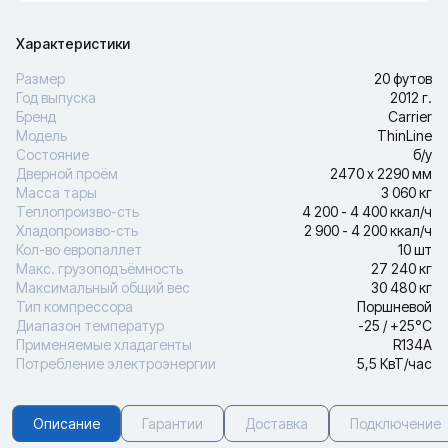
Характеристики
Размер
20 футов
Год выпуска
2012 г.
Бренд
Carrier
Модель
ThinLine
Состояние
б/у
Дверной проём
2470 х 2290 мм
Масса тары
3 060 кг
Теплопроизво-сть
4 200 - 4 400 ккал/ч
Хладопроизво-сть
2 900 - 4 200 ккал/ч
Кол-во европаллет
10 шт
Макс. грузоподъёмность
27 240 кг
Максимальный общий вес
30 480 кг
Тип компрессора
Поршневой
Диапазон температур
-25 / +25°С
Применяемые хладагенты
R134A
Потребление электроэнергии
5,5 КвТ/час
Описание
Гарантии
Доставка
Подключение