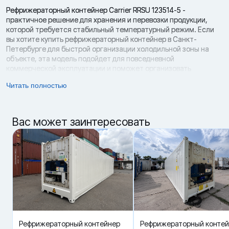
Рефрижераторный контейнер Carrier RRSU 123514-5 -
практичное решение для хранения и перевозки продукции,
которой требуется стабильный температурный режим. Если
вы хотите купить рефрижераторный контейнер в Санкт-
Петербурге для быстрой организации холодильной зоны на
объекте, эта модель подойдет для повседневной
коммерческой эксплуатации и поможет организовать
охлаждаемое пространство без затрат на новый контейнер.
Читать полностью
Модель выполнена в формате 20 футов и оснащена
холодильной установкой Carrier ThinLine. Контейнер 2012 года
выпуска, состояние - б/у. Его можно использовать как
Вас может заинтересовать
мобильную холодильную камеру, морозильный модуль или
рефрижераторный блок для хранения продукции на объекте.
За счет температурного диапазона -25 / +25 °C контейнер
подходит под разные категории товаров: паллетированные
партии, продукты питания, заготовки, напитки и товарные
остатки.
Carrier RRSU 123514-5 работает на хладагенте R134A и оснащен
поршневой компрессором. Хладопроизводительность
составляет 2 900 - 4 200 ккал/ч, теплопроизводительность - 4
200 - 4 400 ккал/ч, потребление электроэнергии - 5,5 КвТ/час.
Рефрижераторный контейнер
Рефрижераторный конте