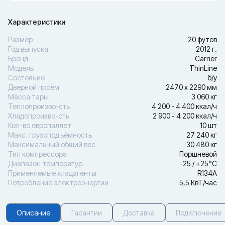
Характеристики
Размер
20 футов
Год выпуска
2012 г.
Бренд
Carrier
Модель
ThinLine
Состояние
б/у
Дверной проём
2470 х 2290 мм
Масса тары
3 060 кг
Теплопроизво-сть
4 200 - 4 400 ккал/ч
Хладопроизво-сть
2 900 - 4 200 ккал/ч
Кол-во европаллет
10 шт
Макс. грузоподъёмность
27 240 кг
Максимальный общий вес
30 480 кг
Тип компрессора
Поршневой
Диапазон температур
-25 / +25°С
Применяемые хладагенты
R134A
Потребление электроэнергии
5,5 КвТ/час
Описание
Гарантии
Доставка
Подключение