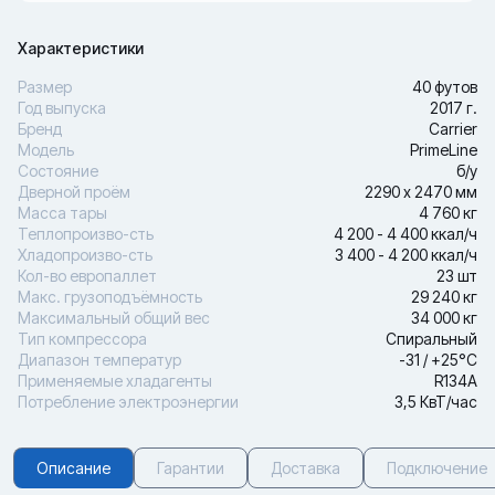
Характеристики
Размер
40 футов
Год выпуска
2017 г.
Бренд
Carrier
Модель
PrimeLine
Состояние
б/у
Дверной проём
2290 х 2470 мм
Масса тары
4 760 кг
Теплопроизво-сть
4 200 - 4 400 ккал/ч
Хладопроизво-сть
3 400 - 4 200 ккал/ч
Кол-во европаллет
23 шт
Макс. грузоподъёмность
29 240 кг
Максимальный общий вес
34 000 кг
Тип компрессора
Спиральный
Диапазон температур
-31 / +25°С
Применяемые хладагенты
R134A
Потребление электроэнергии
3,5 КвТ/час
Описание
Гарантии
Доставка
Подключение