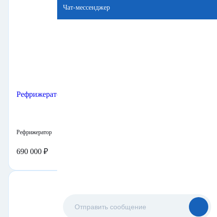
В наличии
Б/У
Рефрижераторный контейнер Carrier RHC
Рефрижератор
Поршневой
40 футов
Купить
690 000 ₽
2003 г.
В наличии
Б/У