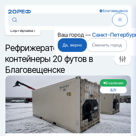
Благовещенск
Сортировка
Ваш город —
Санкт-Петербур
Да, верно
Сменить город
Рефрижераторные
контейнеры 20 футов в
Благовещенске
В наличии
Б/У