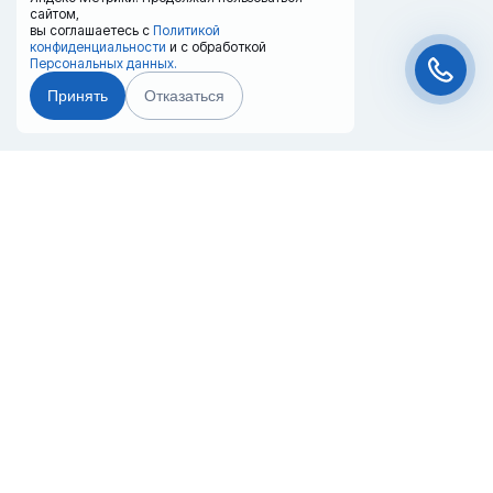
сайтом,
вы соглашаетесь с
Политикой
конфиденциальности
и с обработкой
Персональных данных.
Принять
Отказаться
Чат-мессенджер
Главная
Терминалы
Каталог
Услуги
Лизинг
Контакты
Партнёры
Реквизиты
Оплата
Вопрос-Ответ
Отзывы
8 (800) 550-42-32
blagoveschensk@20ref.ru
г. Благовещенск, Пограничная 142