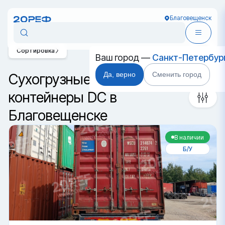
Благовещенск
Сортировка
Ваш город —
Санкт-Петербур
Да, верно
Сменить город
Сухогрузные морские
контейнеры DC в
Благовещенске
В наличии
Б/У