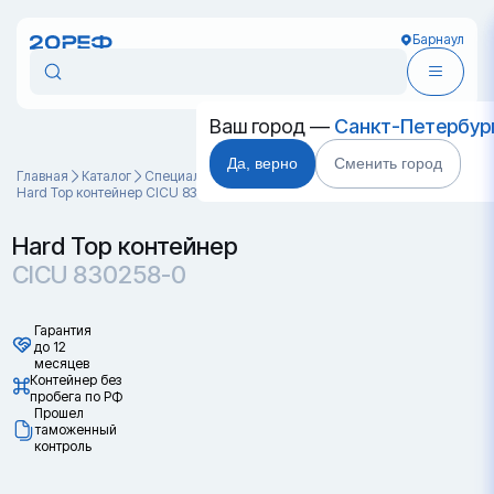
Барнаул
Ваш город —
Санкт-Петербур
Да, верно
Сменить город
Главная
Каталог
Специальные контейнеры
Hard Top контейнер CICU 830258-0
Hard Top контейнер
CICU 830258-0
Гарантия
до 12
месяцев
Контейнер без
пробега по РФ
Прошел
таможенный
контроль