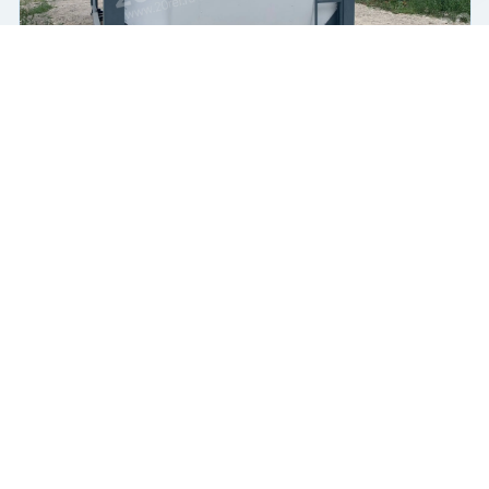
Чат-мессенджер
Танк-контейнер
Цистерна
Т7
20 футов
Купить
2 400 000 ₽
2024 г.
В наличии
Новый (one way)