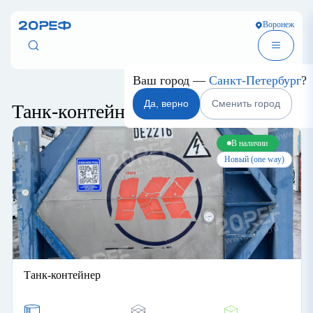
Воронеж
Сортировка
Ваш город —
Санкт-Петербур
Да, верно
Сменить город
Танк-контейнеры в
Воронеже
В наличии
Новый (one way)
Танк-контейнер