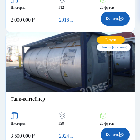
Цистерна
Т12
20 футов
Купить
2 000 000 ₽
2016 г.
В пути
Новый (one way)
Танк-контейнер
Цистерна
Т20
20 футов