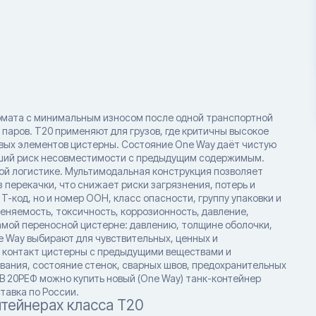
ормата с минимальным износом после одной транспортной
паров. T20 применяют для грузов, где критичны высокое
вых элементов цистерны. Состояние One Way даёт чистую
ьший риск несовместимости с предыдущим содержимым.
ой логистике. Мультимодальная конструкция позволяет
перекачки, что снижает риски загрязнения, потерь и
-код, но и номер ООН, класс опасности, группу упаковки и
еняемость, токсичность, коррозионность, давление,
амой переносной цистерне: давлению, толщине оболочки,
 Way выбирают для чувствительных, ценных и
й контакт цистерны с предыдущими веществами и
вания, состояние стенок, сварных швов, предохранительных
 В 20РЕФ можно купить новый (One Way) танк-контейнер
тавка по России.
нтейнерах класса T20