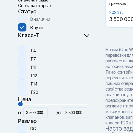
Цистерна
Сначала старые
Статус
2024 г.
3 500 00
В наличии
В пути
Класс-Т
Новый (One W
Т4
перевозки дл
Т7
рабочее давл
историю, выс
Т11
Танк-контейн
Т12
перевозить г
лишних операц
Т14
свойства вещ
Т20
реакционную 
Цена
предохраните
регламентиру
максимальный
от
до
клапанов, за
Размер
класса T20 в 
Часто за
DC