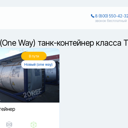
8 (800) 550-42-3
звонок бесплатный
(One Way) танк-контейнер класса 
В пути
Новый (one way)
тейнер