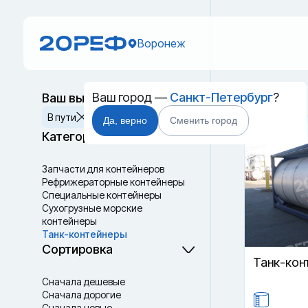
Воронеж
Ваш город —
Санкт-Петербург
?
Ваш выбор
Новый 
Сбросить
В пути
Да, верно
Сменить город
Категории
Запчасти для контейнеров
Рефрижераторные контейнеры
Специальные контейнеры
Cухогрузные морские
контейнеры
Танк-контейнеры
Термоконтейнеры
Сортировка
Танк-кон
Сначала дешевые
Сначала дорогие
Сначала новые