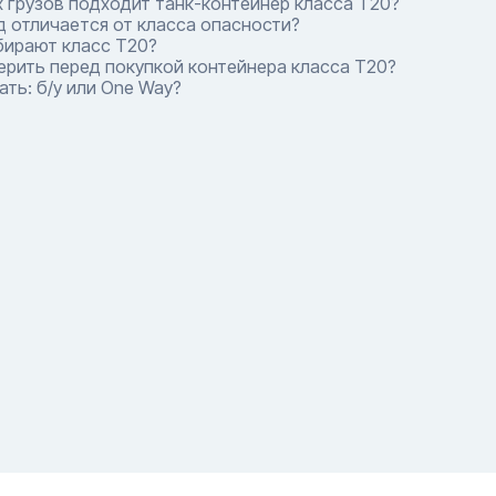
 грузов подходит танк-контейнер класса T20?
 отличается от класса опасности?
бирают класс T20?
ерить перед покупкой контейнера класса T20?
ть: б/у или One Way?