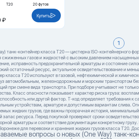
Т20
20 футов
Купить
0 ₽
1
ay) танк-контейнер класса T20 — цистерна ISO-контейнерного ф
я сжиженных газов и жидкостей с высоким давлением насыщенных 
ение, исправность предохранительной арматуры и состояние сило
окий остаточный ресурс, актуальное освидетельствование и мен
ер класса T20 используют в газовой, нефтехимической и химическ
руз автомобильным, железнодорожным и морским транспортом без 
ий при смене вида транспорта. При подборе учитывают не только T
ества. Класс опасности показывает характер риска груза: восплам
способность или другой фактор. T-код определяет требования к с
льным устройствам, арматуре и допустимым вариантам слива. One
емых жидких грузов, где важны прозрачная история, минимальны
 запас ресурса. Перед покупкой проверяют сроки освидетельство
порной арматуры и соответствие документации конкретному грузу.
Воронеже для перевозки и хранения жидких грузов класса T20. Дос
даваемые вопросы о новых (One Way) танк-ко