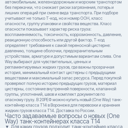
автомобильным, железнодорожным и морским транспортом
без перекачки, что снижает риски загрязнения, потерь и
лишних операций при смене вида транспорта. При подборе
учитывают не только T-код, но и номер ООН, класс
опасности, группу упаковки и свойства вещества. Класс
опасности показывает характер риска груза:
воспламеняемость, токсичность, коррозионность, давление,
реакционную способность или другой фактор. T-код
определяет требования к самой переносной цистерне:
давлению, толщине оболочки, предохранительным
устройствам, арматуре и допустимым вариантам слива. One
Way выбирают для чувствительных, ценных и
регламентируемых жидких грузов, где важны прозрачная
история, минимальный контакт цистерны с предыдущими
веществами и максимальный запас ресурса. Перед покупкой
проверяют полную историю предыдущих грузов, материал
цистерны, состояние внутренней поверхности, клапанной
группы, уплотнений, швов и комплект документов по
опасному грузу. В 20РЕФ можно купить новый (One Way) танк-
контейнер класса T14 в Воронеже для перевозки и хранения
жидких грузов класса T14. Доставка по России.
Часто задаваемые вопросы о новых (One
Way) танк-контейнерах класса T14
▼ Для каких грузов подходит танк-контейнер класса