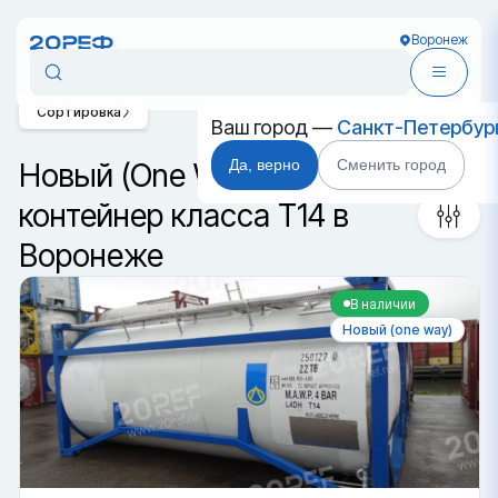
Воронеж
Сортировка
Ваш город —
Санкт-Петербур
Да, верно
Сменить город
Новый (One Way) танк-
контейнер класса T14 в
Воронеже
В наличии
Новый (one way)