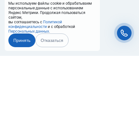
Мы используем файлы cookie и обрабатываем
персональные данные с использованием
Яндекс Метрики. Продолжая пользоваться
сайтом,
вы соглашаетесь с
Политикой
конфиденциальности
и с обработкой
Персональных данных.
Принять
Отказаться
Чат-мессенджер
Главная
Терминалы
Каталог
Услуги
Лизинг
Контакты
Партнёры
Реквизиты
Оплата
Вопрос-Ответ
Отзывы
8 (800) 550-42-32
voronezh@20ref.ru