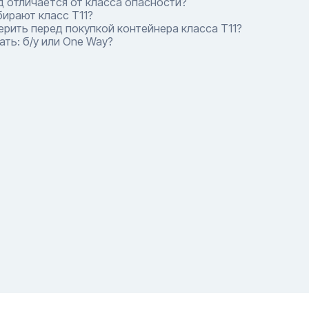
 отличается от класса опасности?
ирают класс T11?
рить перед покупкой контейнера класса T11?
ть: б/у или One Way?