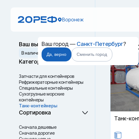
Воронеж
Ваш город —
Санкт-Петербург
?
Ваш выбор
Танк-к
Сбросить
В наличии
Да, верно
Сменить город
Категории
Запчасти для контейнеров
Рефрижераторные контейнеры
Специальные контейнеры
Cухогрузные морские
контейнеры
Танк-контейнеры
Термоконтейнеры
Сортировка
Танк-кон
Сначала дешевые
Сначала дорогие
Сначала новые