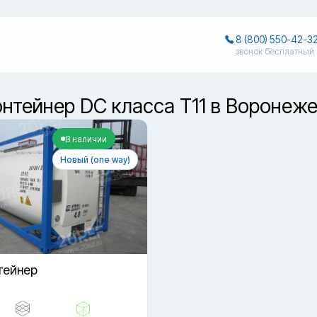
8 (800) 550-42-3
звонок бесплатный
онтейнер DC класса T11 в Воронеж
В наличии
Новый (one way)
тейнер