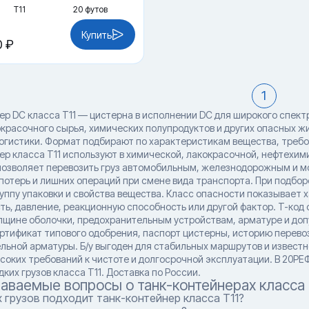
Т11
20 футов
Купить
0 ₽
1
ер DC класса T11 — цистерна в исполнении DC для широкого спект
окрасочного сырья, химических полупродуктов и других опасных жи
огистики. Формат подбирают по характеристикам вещества, треб
ер класса T11 используют в химической, лакокрасочной, нефтехим
позволяет перевозить груз автомобильным, железнодорожным и мо
потерь и лишних операций при смене вида транспорта. При подбор
уппу упаковки и свойства вещества. Класс опасности показывает 
ть, давление, реакционную способность или другой фактор. T-код
лщине оболочки, предохранительным устройствам, арматуре и доп
ртификат типового одобрения, паспорт цистерны, историю перевоз
льной арматуры. Б/у выгоден для стабильных маршрутов и известн
соких требований к чистоте и долгосрочной эксплуатации. В 20РЕ
ких грузов класса T11. Доставка по России.
даваемые вопросы о танк-контейнерах класса 
 грузов подходит танк-контейнер класса T11?