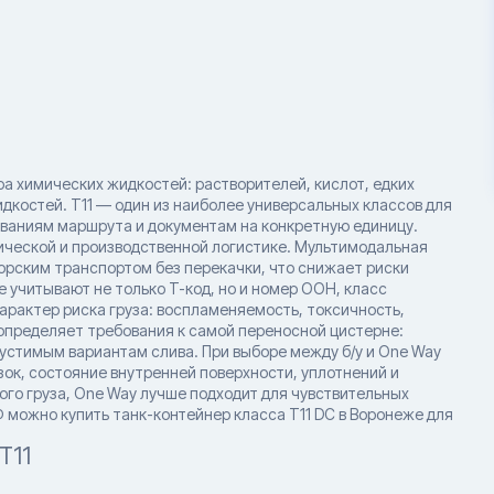
ра химических жидкостей: растворителей, кислот, едких
дкостей. T11 — один из наиболее универсальных классов для
ованиям маршрута и документам на конкретную единицу.
ической и производственной логистике. Мультимодальная
рским транспортом без перекачки, что снижает риски
е учитывают не только T-код, но и номер ООН, класс
характер риска груза: воспламеняемость, токсичность,
 определяет требования к самой переносной цистерне:
устимым вариантам слива. При выборе между б/у и One Way
ок, состояние внутренней поверхности, уплотнений и
ого груза, One Way лучше подходит для чувствительных
Ф можно купить танк-контейнер класса T11 DC в Воронеже для
T11