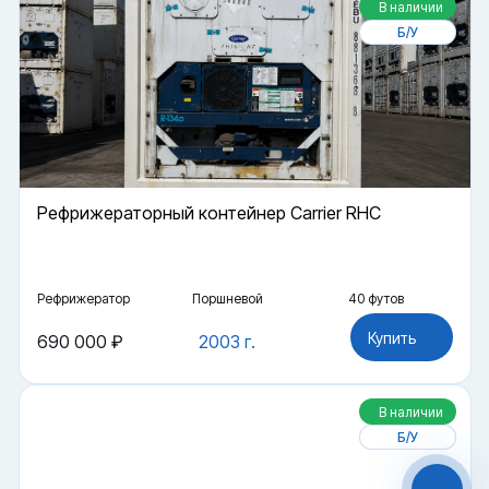
В наличии
Б/У
Рефрижераторный контейнер Carrier RHC
Рефрижератор
Поршневой
40 футов
Купить
690 000 ₽
2003 г.
Файлы cookie
Мы используем файлы cookie и обрабатываем
персональные данные с использованием
В наличии
Яндекс Метрики. Продолжая пользоваться
сайтом,
Б/У
вы соглашаетесь с
Политикой
конфиденциальности
и с обработкой
Персональных данных.