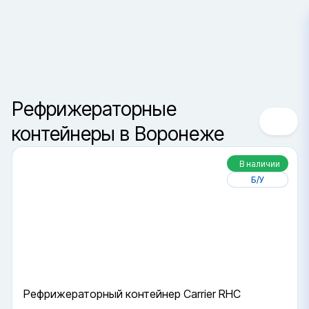
Воронеж
Сортировка
Ваш город —
Санкт-Петербур
Рефрижераторные
Да, верно
Сменить город
контейнеры в Воронеже
В наличии
Б/У
Рефрижераторный контейнер Carrier RHC