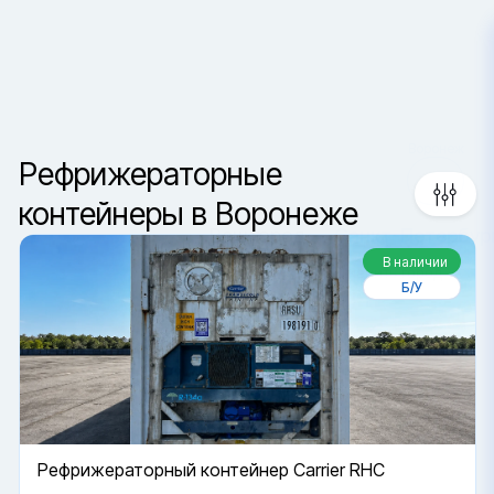
Воронеж
Сортировка
Ваш город —
Санкт-Петербур
Да, верно
Сменить город
Рефрижераторные
контейнеры в Воронеже
В наличии
Б/У
Рефрижераторный контейнер Carrier RHC