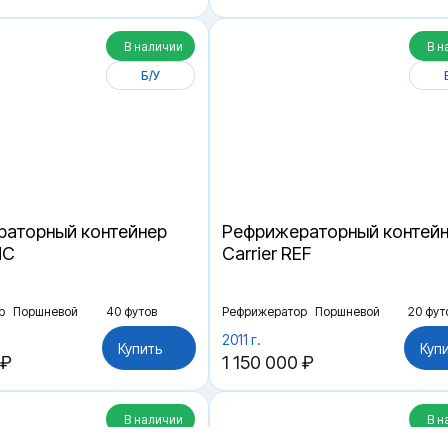
В наличии
В н
Б/У
аторный контейнер
Рефрижераторный контей
HC
Carrier REF
р
Поршневой
40 футов
Рефрижератор
Поршневой
20 фут
2011 г.
Купить
Куп
 ₽
1 150 000 ₽
В наличии
В н