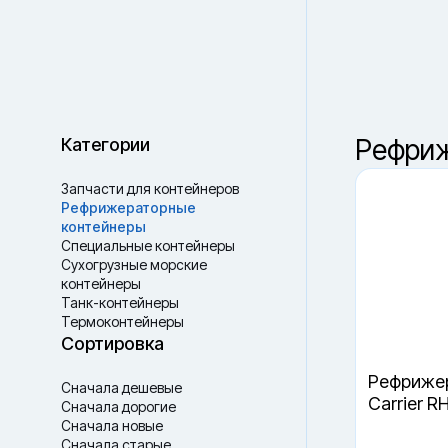
Воронеж
Ваш город —
Санкт-Петербург
?
Ваш выбор
Рефриж
Сбросить
В наличии
В пути
Да, верно
Сменить город
Категории
Запчасти для контейнеров
Рефрижераторные
контейнеры
Специальные контейнеры
Cухогрузные морские
контейнеры
Танк-контейнеры
Термоконтейнеры
Рефрижер
Сортировка
Carrier R
Сначала дешевые