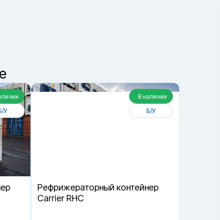
2
Получить консультацию
е
аличии
В наличии
Б/У
Б/У
нер
Рефрижераторный контейнер
Carrier RHC