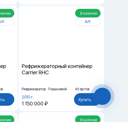
аличии
В наличии
Б/У
Б/У
нер
Рефрижераторный контейнер
Carrier RHC
ов
Рефрижератор
Поршневой
40 футов
2010 г.
ить
Купить
1 150 000 ₽
аличии
В наличии