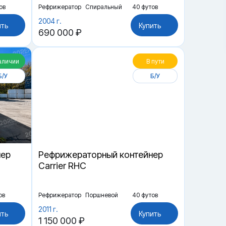
ов
Рефрижератор
Спиральный
40 футов
2004 г.
ить
Купить
690 000 ₽
аличии
В пути
Б/У
Б/У
нер
Рефрижераторный контейнер
Carrier RHC
ов
Рефрижератор
Поршневой
40 футов
2011 г.
ить
Купить
1 150 000 ₽