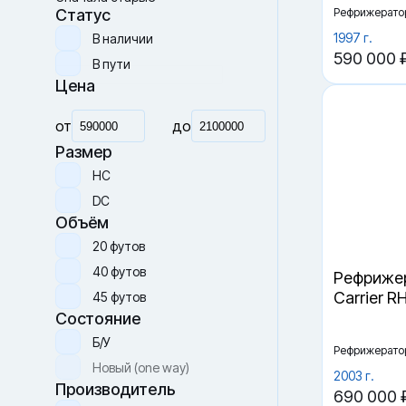
Рефрижерато
Сначала дорогие
Сначала новые
1997 г.
Сначала старые
590 000 
Статус
В наличии
В пути
Цена
от
до
Размер
HC
DC
Объём
Рефрижер
Carrier R
20 футов
40 футов
45 футов
Рефрижерато
Состояние
2003 г.
690 000 
Б/У