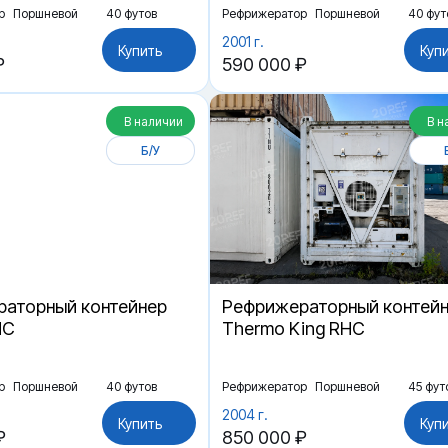
р
Поршневой
40 футов
Рефрижератор
Поршневой
40 фут
2001 г.
Купить
Куп
₽
590 000 ₽
В наличии
В н
Б/У
аторный контейнер
Рефрижераторный контей
HC
Thermo King RHC
р
Поршневой
40 футов
Рефрижератор
Поршневой
45 фут
2004 г.
Купить
Куп
₽
850 000 ₽