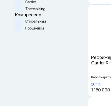
Новый (one way)
Производитель
Carrier
Thermo King
Компрессор
Спиральный
Поршневой
Рефрижер
Carrier R
Файлы cookie
Мы используем файлы cookie и обрабатываем
персональные данные с использованием Яндекс Метрики.
Продолжая пользоваться сайтом,
вы соглашаетесь с
Рефрижерато
Политикой конфиденциальности
и с обработкой
Персональных данных.
2011 г.
1 150 000
Принять
Отказаться