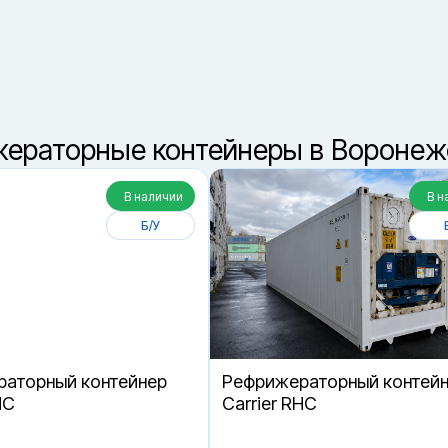
8 (800) 550-42-3
звонок бесплатный
ераторные контейнеры в Воронеж
В наличии
В н
Б/У
аторный контейнер
Рефрижераторный контей
HC
Carrier RHC