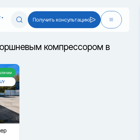
2
Получить консультацию
 поршневым компрессором в
аличии
Б/У
нер