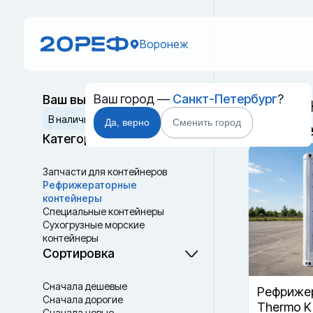
Воронеж
Ваш город —
Санкт-Петербург
?
Ваш выбор
Рефриж
Сбросить
В наличии
Да, верно
Сменить город
Ворон
Категории
Запчасти для контейнеров
Рефрижераторные
контейнеры
Специальные контейнеры
Cухогрузные морские
контейнеры
Танк-контейнеры
Сортировка
Термоконтейнеры
Сначала дешевые
Рефрижер
Сначала дорогие
Thermo K
Сначала новые