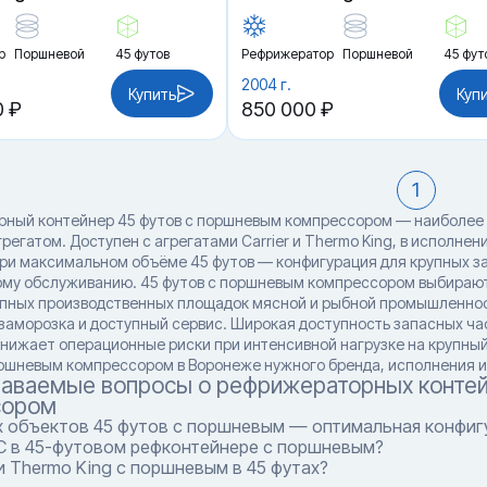
р
Поршневой
45 футов
Рефрижератор
Поршневой
45 фут
2004 г.
Купить
Куп
0 ₽
850 000 ₽
1
ный контейнер 45 футов с поршневым компрессором — наиболее
егатом. Доступен с агрегатами Carrier и Thermo King, в исполнени
ри максимальном объёме 45 футов — конфигурация для крупных за
му обслуживанию. 45 футов с поршневым компрессором выбирают
пных производственных площадок мясной и рыбной промышленност
заморозка и доступный сервис. Широкая доступность запасных час
снижает операционные риски при интенсивной нагрузке на крупны
оршневым компрессором в Воронеже нужного бренда, исполнения и 
даваемые вопросы о рефрижераторных контей
сором
х объектов 45 футов с поршневым — оптимальная конфиг
C в 45-футовом рефконтейнере с поршневым?
ли Thermo King с поршневым в 45 футах?