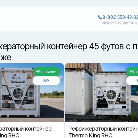
8 (800) 550-42-3
звонок бесплатный
ераторный контейнер 45 футов с
еже
В наличии
В н
Б/У
аторный контейнер
Рефрижераторный контей
ing RHC
Thermo King RHC