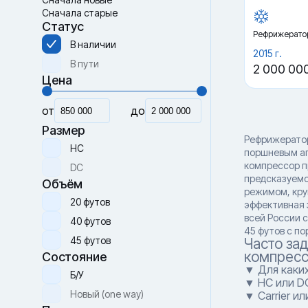
Сначала старые
Статус
Рефрижерато
В наличии
2015 г.
В пути
2 000 00
Цена
от
до
Размер
Рефрижератор
HC
поршневым агр
компрессор п
DC
предсказуемо
Объём
режимом, кру
20 футов
эффективная 
всей России 
40 футов
45 футов с п
45 футов
Часто за
компрес
Состояние
▼ Для каки
Б/У
▼ HC или D
Новый (one way)
▼ Carrier и