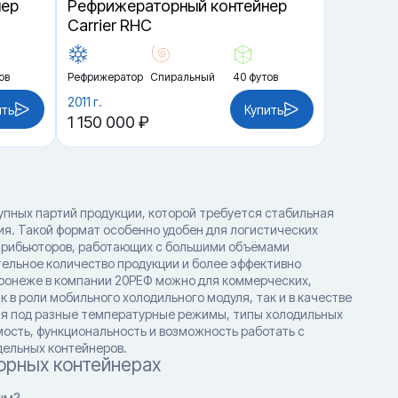
нер
Рефрижераторный контейнер
Carrier RHC
ов
Рефрижератор
Спиральный
40 футов
2011 г.
ить
Купить
1 150 000 ₽
пных партий продукции, которой требуется стабильная
я. Такой формат особенно удобен для логистических
истрибьюторов, работающих с большими объёмами
ельное количество продукции и более эффективно
оронеже в компании 20РЕФ можно для коммерческих,
 в роли мобильного холодильного модуля, так и в качестве
ия под разные температурные режимы, типы холодильных
ость, функциональность и возможность работать с
дельных контейнеров.
орных контейнерах