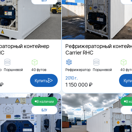
Б/У
аторный контейнер
Рефрижераторный контей
HC
Carrier RHC
р
Поршневой
40 футов
Рефрижератор
Поршневой
40 фут
2010 г.
Купить
Куп
 ₽
1 150 000 ₽
В наличии
В н
Б/У