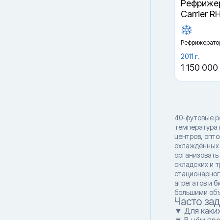
Рефрижер
Carrier R
Рефрижерато
2011 г.
1 150 000
40-футовые р
температура 
центров, опт
охлаждённых 
организовать
складских и т
стационарног
агрегатов и 
большими объ
Часто за
▼ Для каки