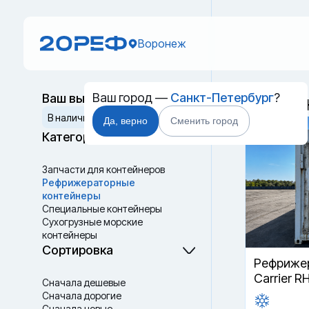
Воронеж
Ваш город —
Санкт-Петербург
?
Ваш выбор
Рефриж
Сбросить
В наличии
В пути
Да, верно
Сменить город
Категории
Запчасти для контейнеров
Рефрижераторные
контейнеры
Специальные контейнеры
Cухогрузные морские
контейнеры
Танк-контейнеры
Сортировка
Термоконтейнеры
Рефрижер
Carrier R
Сначала дешевые
Сначала дорогие
Сначала новые