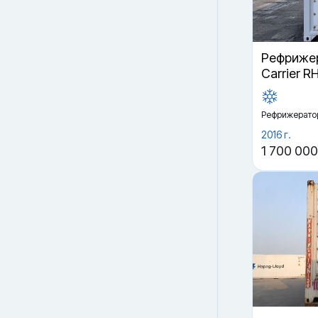
Рефрижер
Carrier R
Рефрижерато
2016 г.
1 700 000