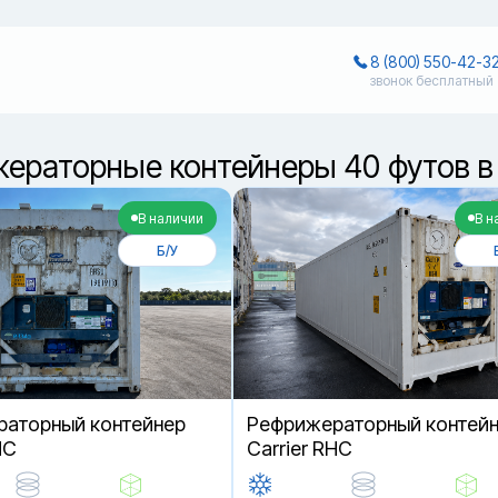
8 (800) 550-42-3
звонок бесплатный
ераторные контейнеры 40 футов 
В наличии
В н
Б/У
аторный контейнер
Рефрижераторный контей
HC
Carrier RHC