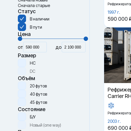
Рефрижерато
Сначала старые
Статус
1997 г.
590 000 
В наличии
В пути
Цена
от
до
Размер
HC
DC
Объём
20 футов
Рефрижер
40 футов
Carrier R
45 футов
Состояние
Рефрижерато
Б/У
2003 г.
Новый (one way)
690 000 