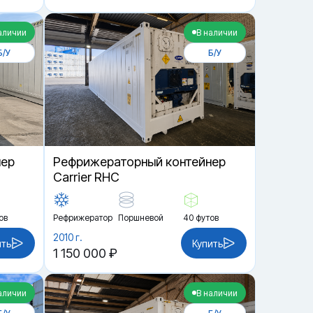
аличии
В наличии
Б/У
Б/У
нер
Рефрижераторный контейнер
Carrier RHC
ов
Рефрижератор
Поршневой
40 футов
2010 г.
ить
Купить
1 150 000 ₽
аличии
В наличии