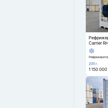
Рефрижер
Carrier R
Рефрижерато
2011 г.
1 150 000