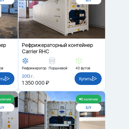
Б/У
Б/У
нер
Рефрижераторный контейнер
Carrier RHC
ов
Рефрижератор
Поршневой
40 футов
2013 г.
ить
Купить
1 350 000 ₽
аличии
В наличии
Б/У
Б/У