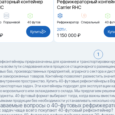
аторный контейнер
Рефрижераторный контей
HC
Carrier RHC
р
Поршневой
40 футов
Рефрижератор
Спиральный
40 фут
2011 г.
Купить
Куп
 ₽
1 150 000 ₽
1
ефконтейнеры предназначены для хранения и транспортировки кру
на всём пути следования или в процессе стационарного размещени
овых баз, производственных предприятий, аграрного сектора и д
и замороженных товаров. Контейнер позволяет разместить значит
 внутреннее пространство. Купить 40-футовые рефконтейнеры в В
ранспортных задач. Эти контейнеры подходят для эксплуатации как
о морозильного или охлаждаемого склада. Мы предлагаем решен
бюджеты. 40-футовый формат выбирают тогда, когда важны вместим
ёмами продукции без необходимости устанавливать несколько от
даваемые вопросы о 40-футовых рефрижерат
х задач чаще всего покупают 40-футовый рефконтейнер?