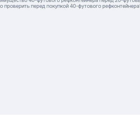
еимущество 40-футового рефконтейнера перед 20-футов
о проверить перед покупкой 40-футового рефконтейнера
800) 550-42-32