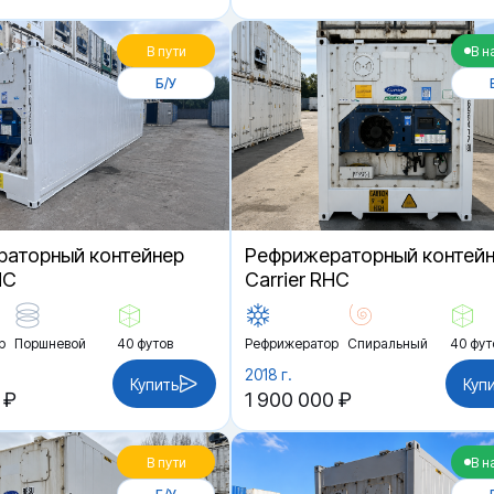
В пути
В н
Б/У
аторный контейнер
Рефрижераторный контей
HC
Carrier RHC
р
Поршневой
40 футов
Рефрижератор
Спиральный
40 фут
2018 г.
Купить
Куп
 ₽
1 900 000 ₽
В пути
В н