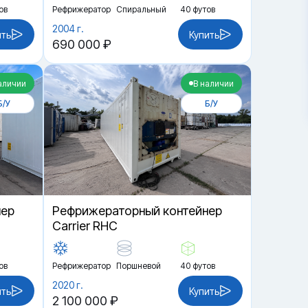
ов
Рефрижератор
Спиральный
40 футов
2004 г.
ить
Купить
690 000 ₽
аличии
В наличии
Б/У
Б/У
нер
Рефрижераторный контейнер
Carrier RHC
ов
Рефрижератор
Поршневой
40 футов
2020 г.
ить
Купить
2 100 000 ₽