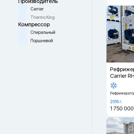
Производитель
Carrier
Thermo King
Компрессор
Спиральный
Поршневой
Рефрижер
Carrier R
Рефрижерато
2016 г.
1 750 000