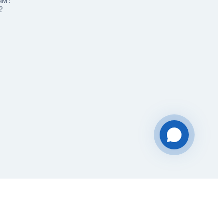
ым?
?
Чат-мессенджер
За 10 лет работы мы помогли
нескольким тысячам компаний с