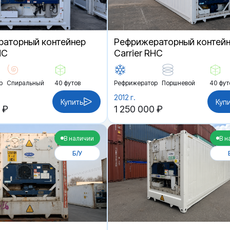
аторный контейнер
Рефрижераторный контей
HC
Carrier RHC
р
Спиральный
40 футов
Рефрижератор
Поршневой
40 фут
2012 г.
Купить
Куп
 ₽
1 250 000 ₽
В наличии
В н
Б/У