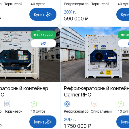
р
Поршневой
40 футов
Рефрижератор
Поршневой
40 фут
2001 г.
Купить
Куп
₽
590 000 ₽
В наличии
В н
Б/У
аторный контейнер
Рефрижераторный контей
HC
Carrier RHC
р
Поршневой
40 футов
Рефрижератор
Спиральный
40 фут
2017 г.
Купить
Куп
₽
1 750 000 ₽