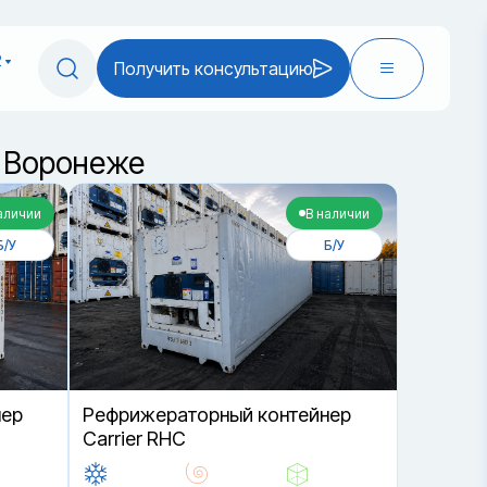
2
Получить консультацию
в Воронеже
аличии
В наличии
Б/У
Б/У
нер
Рефрижераторный контейнер
Carrier RHC