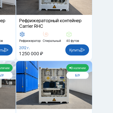
нер
Рефрижераторный контейнер
Carrier RHC
ов
Рефрижератор
Спиральный
40 футов
2012 г.
ить
Купить
1 250 000 ₽
аличии
В наличии
Б/У
Б/У