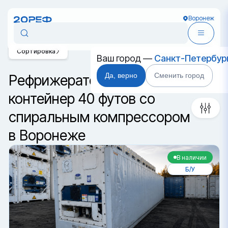
Воронеж
Сортировка
Ваш город —
Санкт-Петербур
Да, верно
Сменить город
Рефрижераторный
контейнер 40 футов со
спиральным компрессором
в Воронеже
В наличии
Б/У