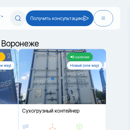
2
Получить консультацию
в Воронеже
В наличии
e way)
Новый (one way)
Cухогрузный контейнер