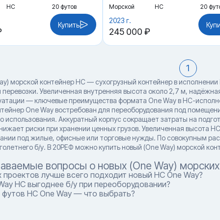
HC
20 футов
Морской
HC
20 фут
2023 г.
Купить
Куп
₽
245 000 ₽
1
ay) морской контейнер HC — сухогрузный контейнер в исполнении
 перевозки. Увеличенная внутренняя высота около 2,7 м, надёжна
уатации — ключевые преимущества формата One Way в HC-исполнен
тейнер One Way востребован для переоборудования под помещения,
о использования. Аккуратный корпус сокращает затраты на подгот
снижает риски при хранении ценных грузов. Увеличенная высота H
ании под жилые, офисные или торговые нужды. По совокупным рас
голетнего б/у. В 20РЕФ можно купить новый (One Way) морской ко
даваемые вопросы о новых (One Way) морских
х проектов лучше всего подходит новый HC One Way?
Way HC выгоднее б/у при переоборудовании?
0 футов HC One Way — что выбрать?