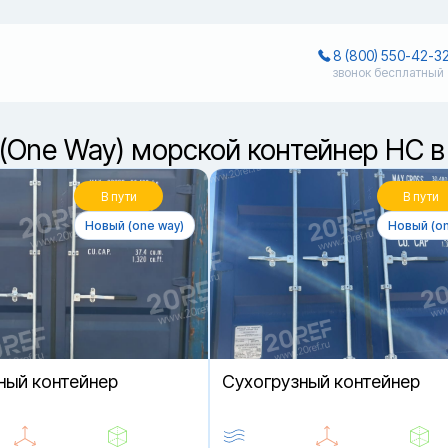
8 (800) 550-42-3
звонок бесплатный
(One Way) морской контейнер HC 
В пути
В пути
Новый (one way)
Новый (on
ный контейнер
Cухогрузный контейнер