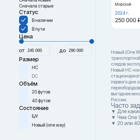
Морской
Сначала старые
Статус
2024 г.
250 000 
В наличии
В пути
Цена
от
до
Новый (One W
транспортной
Размер
следов экспл
HC
Новый HC-кон
стационарног
DC
первого дня 
Объём
переоборудов
20 футов
выгоднее мно
России.
40 футов
Часто за
Состояние
▼ Для каки
Б/У
▼ Чем One 
▼ 20 или 4
Новый (one way)