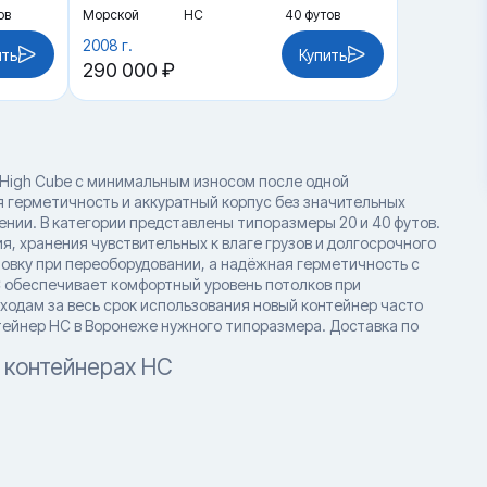
ов
Морской
HC
40 футов
2008 г.
ить
Купить
290 000 ₽
 High Cube с минимальным износом после одной
я герметичность и аккуратный корпус без значительных
ии. В категории представлены типоразмеры 20 и 40 футов.
 хранения чувствительных к влаге грузов и долгосрочного
овку при переоборудовании, а надёжная герметичность с
C обеспечивает комфортный уровень потолков при
ходам за весь срок использования новый контейнер часто
нтейнер HC в Воронеже нужного типоразмера. Доставка по
 контейнерах HC