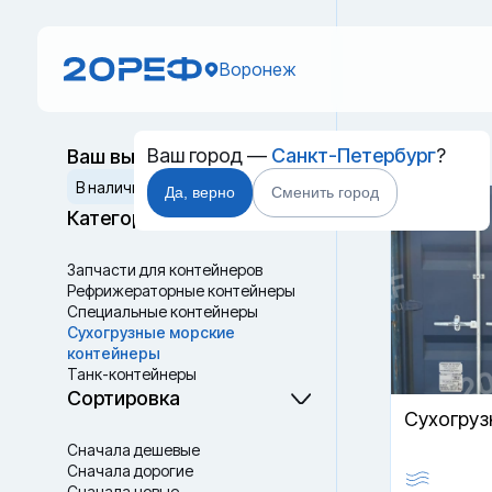
Воронеж
Ваш город —
Санкт-Петербург
?
Ваш выбор
Новый 
Сбросить
В наличии
В пути
Да, верно
Сменить город
Категории
Запчасти для контейнеров
Рефрижераторные контейнеры
Специальные контейнеры
Cухогрузные морские
контейнеры
Танк-контейнеры
Термоконтейнеры
Сортировка
Cухогруз
Сначала дешевые
Сначала дорогие
Сначала новые