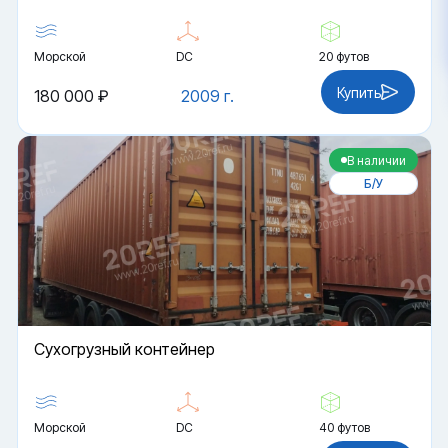
Морской
DC
20 футов
Купить
180 000 ₽
2009 г.
В наличии
Б/У
Cухогрузный контейнер
Морской
DC
40 футов