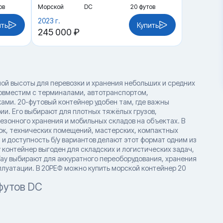
ов
Морской
DC
20 футов
2023 г.
ить
Купить
245 000 ₽
ой высоты для перевозки и хранения небольших и средних
совместим с терминалами, автотранспортом,
ми. 20-футовый контейнер удобен там, где важны
и. Его выбирают для плотных тяжёлых грузов,
езонного хранения и мобильных складов на объектах. В
ок, технических помещений, мастерских, компактных
 и доступность б/у вариантов делают этот формат одним из
контейнер выгоден для складских и логистических задач,
ay выбирают для аккуратного переоборудования, хранения
сплуатации. В 20РЕФ можно купить морской контейнер 20
футов DC