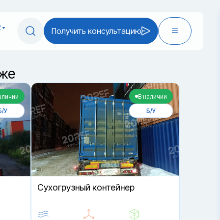
2
Получить консультацию
еже
аличии
В наличии
Б/У
Б/У
Cухогрузный контейнер