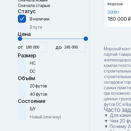
Морской
Сначала старые
Статус
2009 г.
180 000 
В наличии
В пути
Цена
от
до
Морской конт
партий товар
Размер
железнодорож
HC
компактность
строительных
DC
строительных
Объём
складов и тор
20 футов
самых практи
где основное
40 футов
ценных грузов
Состояние
футов DC в Во
Б/У
Часто за
▼ Для каки
Новый (one way)
▼ Чем 20 фу
▼ Почему 2