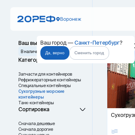
Воронеж
Ваш город —
Санкт-Петербург
?
Ваш выбор
Морско
Сбросить
В наличии
Да, верно
Сменить город
Категории
Запчасти для контейнеров
Рефрижераторные контейнеры
Специальные контейнеры
Cухогрузные морские
контейнеры
Танк-контейнеры
Термоконтейнеры
Сортировка
Cухогруз
Сначала дешевые
Сначала дорогие
Сначала новые