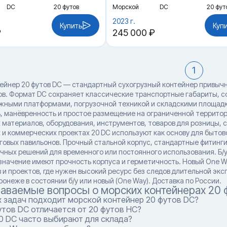
DC
20 футов
Морской
DC
20 фут
2023 г.
Купить
Куп
₽
245 000 ₽
1
ейнер 20 футов DC — стандартный сухогрузный контейнер привычн
ов. Формат DC сохраняет классические транспортные габариты, 
ными платформами, погрузочной техникой и складскими площадка
, манёвренность и простое размещение на ограниченной территори
 материалов, оборудования, инструментов, товаров для розницы, с
 и коммерческих проектах 20 DC используют как основу для бытов
говых павильонов. Прочный стальной корпус, стандартные фитинги
чных решений для временного или постоянного использования. Б/у 
 значение имеют прочность корпуса и герметичность. Новый One W
 и проектов, где нужен высокий ресурс без следов длительной эк
ронеже в состоянии б/у или новый (One Way). Доставка по России.
даваемые вопросы о морских контейнерах 20 
х задач подходит морской контейнер 20 футов DC?
тов DC отличается от 20 футов HC?
0 DC часто выбирают для склада?