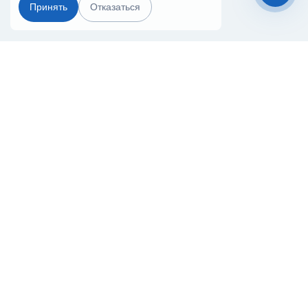
Принять
Отказаться
Чат-мессенджер
Главная
Терминалы
Каталог
Услуги
Лизинг
Контакты
Партнёры
Реквизиты
Оплата
Вопрос-Ответ
Отзывы
8 (800) 550-42-32
ulan-ude@20ref.ru
г. Улан-Удэ, 502-ой километр ул., 160
За 10 лет работы мы помогли нескольким тысячам компаний с
покупкой
и доставкой контейнеров
Начните развивать свой бизнес с 20РЕФ сегодня
© 2008–2026.
Все права защищены.