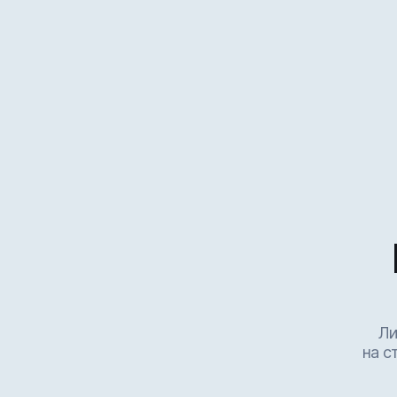
Ли
на с