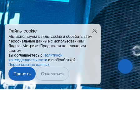
Файлы cookie
Мы используем файлы cookie и обрабатываем
персональные данные с использованием
Яндекс Метрики. Продолжая пользоваться
сайтом,
вы соглашаетесь с
Политикой
конфиденциальности
и с обработкой
Персональных данных.
Принять
Отказаться
Чат-мессенджер
Поможем выбрать и приобрести
контейнер
— нажмите на
подходящий Вам вариант