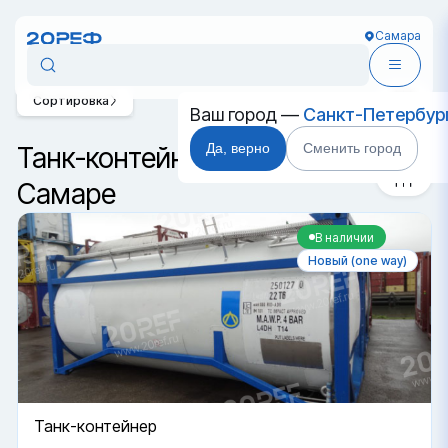
Самара
Сортировка
Ваш город —
Санкт-Петербур
Да, верно
Сменить город
Танк-контейнеры T14 в
Самаре
В наличии
Новый (one way)
Танк-контейнер