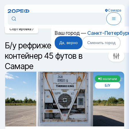
Самара
Сортировка
Ваш город —
Санкт-Петербур
Да, верно
Сменить город
Б/у рефрижераторный
контейнер 45 футов в
Самаре
В наличии
Б/У