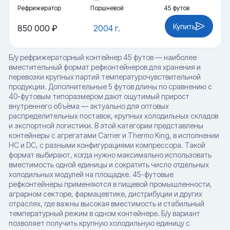
Рефрижератор
Поршневой
45 футов
Купить
850 000 ₽
2004 г.
Б/у рефрижераторный контейнер 45 футов — наиболее
вместительный формат рефконтейнеров для хранения и
перевозки крупных партий температурочувствительной
продукции. Дополнительные 5 футов длины по сравнению с
40-футовым типоразмером дают ощутимый прирост
внутреннего объёма — актуально для оптовых
распределительных поставок, крупных холодильных складов
и экспортной логистики. В этой категории представлены
контейнеры с агрегатами Carrier и Thermo King, в исполнении
HC и DC, с разными конфигурациями компрессора. Такой
формат выбирают, когда нужно максимально использовать
вместимость одной единицы и сократить число отдельных
холодильных модулей на площадке. 45-футовые
рефконтейнеры применяются в пищевой промышленности,
аграрном секторе, фармацевтике, дистрибуции и других
отраслях, где важны высокая вместимость и стабильный
температурный режим в одном контейнере. Б/у вариант
позволяет получить крупную холодильную единицу с