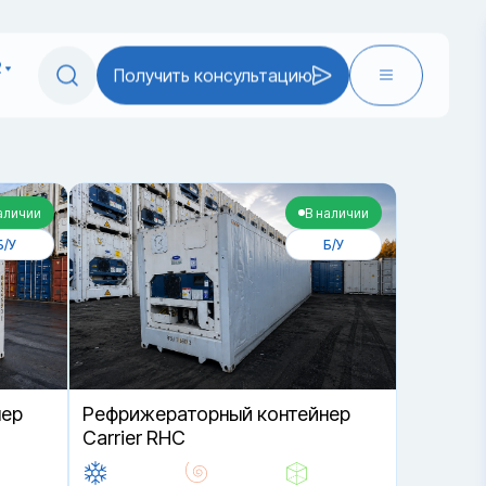
2
Получить консультацию
аличии
В наличии
Б/У
Б/У
нер
Рефрижераторный контейнер
Carrier RHC