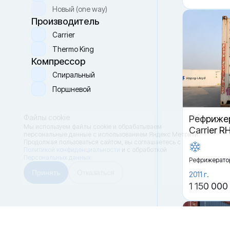
Новый (one way)
Производитель
Carrier
Thermo King
Компрессор
Спиральный
Поршневой
Файлы cookie
Рефрижер
Мы используем файлы cookie и обрабатываем
Carrier R
персональные данные с использованием Яндекс Метрики.
Продолжая пользоваться сайтом,
вы соглашаетесь с
Политикой конфиденциальности
и с обработкой
Персональных данных.
Рефрижерато
Принять
Отказаться
2011 г.
1 150 000