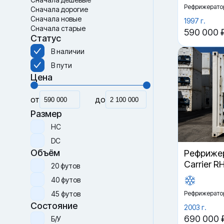
Рефрижерато
Сначала дорогие
Сначала новые
1997 г.
Сначала старые
590 000 
Статус
В наличии
В пути
Цена
от
до
Размер
HC
DC
Объём
Рефрижер
Carrier R
20 футов
40 футов
45 футов
Рефрижерато
Состояние
2003 г.
690 000 
Б/У