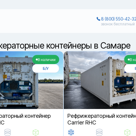
8 (800) 550-42-3
звонок бесплатный
ераторные контейнеры в Самаре
В наличии
В н
Б/У
аторный контейнер
Рефрижераторный контей
HC
Carrier RHC