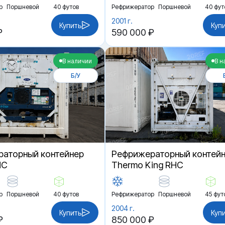
р
Поршневой
40 футов
Рефрижератор
Поршневой
40 фут
2001 г.
Купить
Куп
₽
590 000 ₽
В наличии
В н
Б/У
аторный контейнер
Рефрижераторный контей
HC
Thermo King RHC
р
Поршневой
40 футов
Рефрижератор
Поршневой
45 фут
2004 г.
Купить
Куп
₽
850 000 ₽