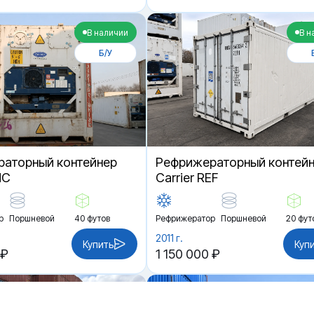
В наличии
В н
Б/У
аторный контейнер
Рефрижераторный контей
HC
Carrier REF
р
Поршневой
40 футов
Рефрижератор
Поршневой
20 фут
2011 г.
Купить
Куп
 ₽
1 150 000 ₽
В наличии
В н