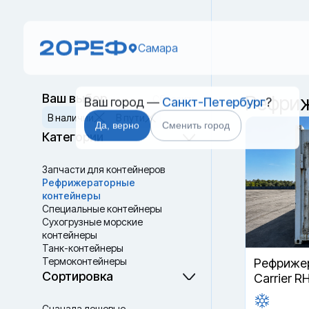
Самара
Ваш город —
Санкт-Петербург
?
Ваш выбор
Рефриж
Сбросить
В наличии
В пути
Да, верно
Сменить город
Категории
Запчасти для контейнеров
Рефрижераторные
контейнеры
Специальные контейнеры
Cухогрузные морские
контейнеры
Танк-контейнеры
Термоконтейнеры
Рефрижер
Сортировка
Carrier R
Сначала дешевые