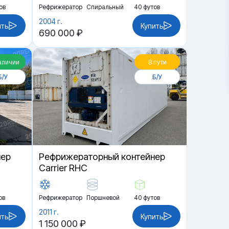
ов
Рефрижератор
Спиральный
40 футов
2004 г.
ить
Купить
690 000 ₽
аличии
В пути
Б/У
Б/У
нер
Рефрижераторный контейнер
Carrier RHC
ов
Рефрижератор
Поршневой
40 футов
2011 г.
ить
Купить
1 150 000 ₽