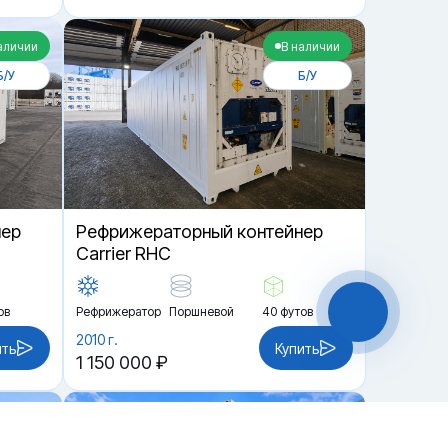
аличии
В наличии
Б/У
Б/У
нер
Рефрижераторный контейнер
Carrier RHC
ов
Рефрижератор
Поршневой
40 футов
2010 г.
ить
Купить
1 150 000 ₽
аличии
В наличии
Чат-мессенджер