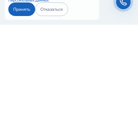
Персональных данных.
Принять
Отказаться
Чат-мессенджер
Главная
Терминалы
Каталог
Услуги
Лизинг
Контакты
Партнёры
Реквизиты
Оплата
Вопрос-Ответ
Отзывы
8 (800) 550-42-32
samara@20ref.ru
г. Самара, ул. Заводское шоссе, 10е
За 10 лет работы мы помогли нескольким тысячам компаний с
покупкой
и доставкой контейнеров
Начните развивать свой бизнес с 20РЕФ сегодня