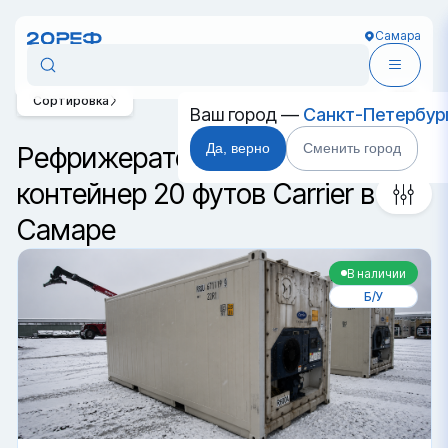
Самара
Сортировка
Ваш город —
Санкт-Петербур
Да, верно
Сменить город
Рефрижераторный
контейнер 20 футов Carrier в
Самаре
В наличии
Б/У