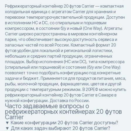
Рефрижераторный контейнер 20 футов Carrier — компактная
холодильная единица с агрегатом Carrier для хранения и
перевозки температурочувствительной продукции. Доступен
в исполнении HC и DC, со спиральным и поршневым
компрессором, в состоянии б/у и новый (One Way). Агрегаты
Carrier широко распространены в мировом контейнерном
парке, что обеспечивает высокую доступность сервиса и
запасных частей по всей России. Компактный формат 20
футов удобен для локальной и региональной логистики,
небольших и средних партий продукции, ограниченных
площадок. Выбор исполнения (HC или DC), типа компрессора
(спиральный или поршневой) и состояния (б/у или One Way)
позволяет точно подобрать конфигурацию под конкретные
задачи и бюджет. Применяется для продуктов питания, мяса,
рыбы, молочной продукции, фармацевтики, цветов и другой
продукции с температурным режимом. В 20РЕФ можно купить
рефрижераторный контейнер 20 футов Carrier в Самаре в
нужной конфигурации. Доставка по России.
Часто задаваемые вопросы о
рефрижераторных контейнерах 20 футов
Carrier
▼ Какие конфигурации 20 футов Carrier доступны?
▼ Для каких задач выбирают 20 футов Carrier?