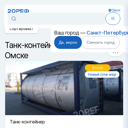
Омск
Сортировка
Ваш город —
Санкт-Петербур
Да, верно
Сменить город
Танк-контейнеры T20 в
Омске
В пути
Новый (one way)
Танк-контейнер