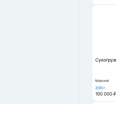
Файлы cookie
Cухогруз
Мы используем файлы cookie и обрабатываем
персональные данные с использованием Яндекс Метрики.
Продолжая пользоваться сайтом,
вы соглашаетесь с
Политикой конфиденциальности
и с обработкой
Персональных данных.
Морской
Принять
Отказаться
2010 г.
190 000 