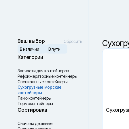
Омск
Ваш город —
Санкт-Петербург
?
Ваш выбор
Cухогр
Сбросить
В наличии
В пути
Да, верно
Сменить город
Категории
Запчасти для контейнеров
Рефрижераторные контейнеры
Специальные контейнеры
Cухогрузные морские
контейнеры
Танк-контейнеры
Термоконтейнеры
Сортировка
Cухогруз
Сначала дешевые
Сначала дорогие