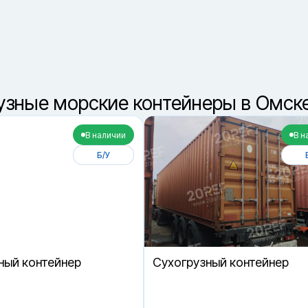
8 (800) 550-42-3
звонок бесплатный
узные морские контейнеры в Омск
В наличии
В н
Б/У
ный контейнер
Cухогрузный контейнер