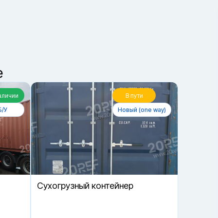
2
Получить консультацию
е
аличии
В пути
Б/У
Новый (one way)
Cухогрузный контейнер