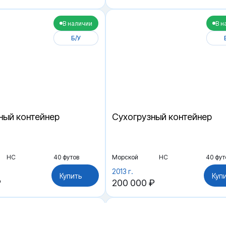
В наличии
В н
Б/У
ный контейнер
Cухогрузный контейнер
HC
40 футов
Морской
HC
40 фут
2013 г.
Купить
Куп
₽
200 000 ₽
В наличии
В наличи