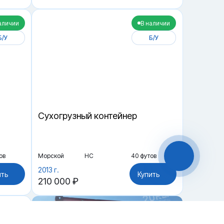
аличии
В наличии
Б/У
Б/У
Cухогрузный контейнер
ов
Морской
HC
40 футов
2013 г.
ить
Купить
210 000 ₽
и
В наличии
Чат-мессенджер