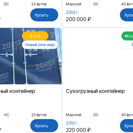
DC
20 футов
Морской
DC
40 фут
2003 г.
Купить
Куп
₽
200 000 ₽
В пути
В н
Новый (one way)
ный контейнер
Cухогрузный контейнер
HC
20 футов
Морской
DC
40 фут
2010 г.
Купить
Куп
₽
220 000 ₽