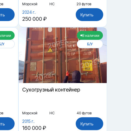
ов
Морской
HC
20 футов
2024 г.
ить
Купить
250 000 ₽
аличии
В наличии
Б/У
Б/У
Cухогрузный контейнер
ов
Морской
HC
40 футов
2015 г.
ить
Купить
160 000 ₽