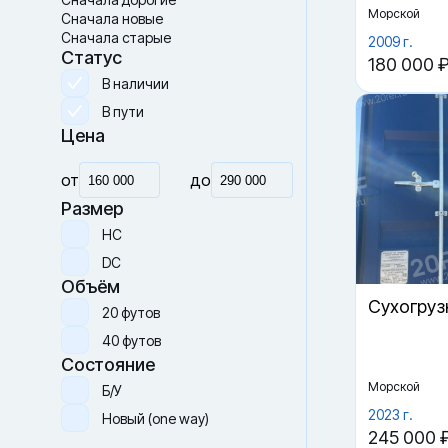
Морской
Сначала новые
Сначала старые
2009 г.
Статус
180 000 
В наличии
В пути
Цена
от
до
Размер
HC
DC
Объём
Cухогруз
20 футов
40 футов
Состояние
Морской
Б/У
2023 г.
Новый (one way)
245 000 