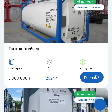
В наличии
Новый (one way)
Танк-контейнер
Цистерна
Т11
20 футов
Файлы cookie
Купить
5 900 000 ₽
2024 г.
Мы используем файлы cookie и обрабатываем
персональные данные с использованием
Яндекс Метрики. Продолжая пользоваться
сайтом,
В наличии
вы соглашаетесь с
Политикой
конфиденциальности
и с обработкой
Новый (one way)
Персональных данных.
Принять
Отказаться