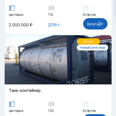
Цистерна
Т12
20 футов
Купить
2 000 000 ₽
2016 г.
В пути
Новый (one way)
Танк-контейнер
Цистерна
Т20
20 футов