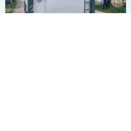
Чат-мессенджер
Танк-контейнер
Цистерна
Т7
20 футов
Купить
2 400 000 ₽
2024 г.
В наличии
Новый (one way)