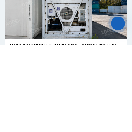
Яндекс Метрики. Продолжая пользоваться
сайтом,
вы соглашаетесь с
Политикой
конфиденциальности
и с обработкой
Персональных данных.
Принять
Отказаться
Рефрижераторный контейнер Thermo King RHC
Чат-мессенджер
Рефрижератор
Поршневой
45 футов
Купить
850 000 ₽
2004 г.
В пути
Б/У