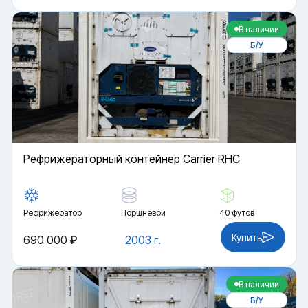
В наличии
Б/У
Рефрижераторный контейнер Carrier RHC
Рефрижератор
Поршневой
40 футов
Купить
690 000 ₽
2003 г.
Файлы cookie
В наличии
Мы используем файлы cookie и обрабатываем
Б/У
персональные данные с использованием