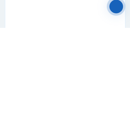
конфиденциальности
и с обработкой
Персональных данных.
Принять
Отказаться
Чат-мессенджер
Рефрижераторный контейнер Thermo King RHC
Рефрижератор
Поршневой
45 футов
Купить
850 000 ₽
2004 г.
В пути
Б/У