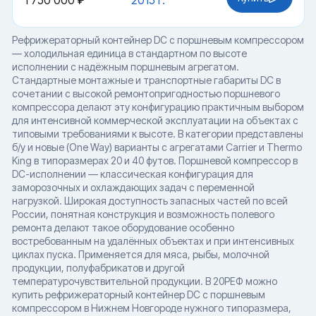
1 750 000 ₽
2015 г.
Рефрижераторный контейнер DC с поршневым компрессором
— холодильная единица в стандартном по высоте
исполнении с надёжным поршневым агрегатом.
Стандартные монтажные и транспортные габариты DC в
сочетании с высокой ремонтопригодностью поршневого
компрессора делают эту конфигурацию практичным выбором
для интенсивной коммерческой эксплуатации на объектах с
типовыми требованиями к высоте. В категории представлены
б/у и новые (One Way) варианты с агрегатами Carrier и Thermo
King в типоразмерах 20 и 40 футов. Поршневой компрессор в
DC-исполнении — классическая конфигурация для
заморозочных и охлаждающих задач с переменной
нагрузкой. Широкая доступность запасных частей по всей
России, понятная конструкция и возможность полевого
ремонта делают такое оборудование особенно
востребованным на удалённых объектах и при интенсивных
циклах пуска. Применяется для мяса, рыбы, молочной
продукции, полуфабрикатов и другой
температурочувствительной продукции. В 20РЕФ можно
купить рефрижераторный контейнер DC с поршневым
компрессором в Нижнем Новгороде нужного типоразмера,