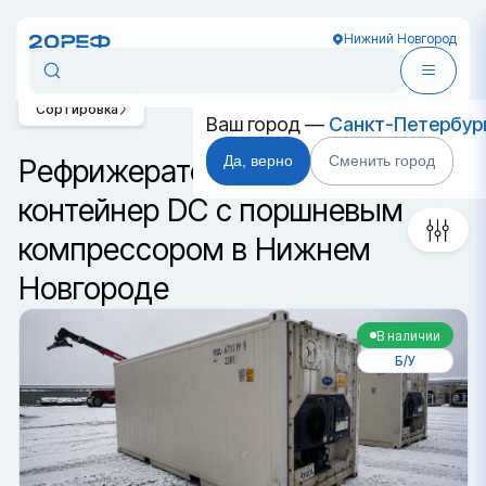
Нижний Новгород
Сортировка
Ваш город —
Санкт-Петербур
Да, верно
Сменить город
Рефрижераторный
контейнер DC с поршневым
компрессором в Нижнем
Новгороде
В наличии
Б/У