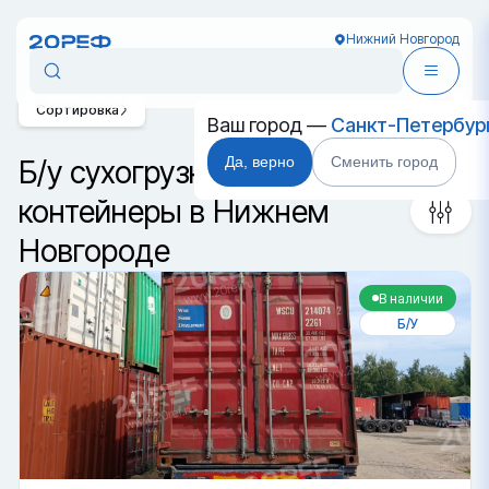
Нижний Новгород
Сортировка
Ваш город —
Санкт-Петербур
Да, верно
Сменить город
Б/у сухогрузные морские
контейнеры в Нижнем
Новгороде
В наличии
Б/У