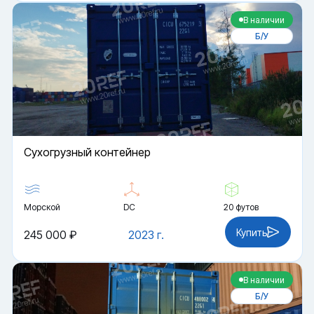
В наличии
Б/У
Cухогрузный контейнер
Морской
DC
20 футов
Купить
245 000 ₽
2023 г.
В наличии
Б/У