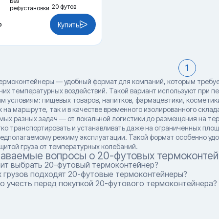
Без
20 футов
рефустановки
Купить
₽
1
ермоконтейнеры — удобный формат для компаний, которым требуе
них температурных воздействий. Такой вариант используют при пе
м условиям: пищевых товаров, напитков, фармацевтики, косметики
к на маршруте, так и в качестве временного изолированного склад
мых разных задач — от локальной логистики до размещения на те
гко транспортировать и устанавливать даже на ограниченных пло
редполагаемому режиму эксплуатации. Такой формат особенно удо
щитой груза от температурных колебаний.
даваемые вопросы о 20-футовых термоконтей
оит выбрать 20-футовый термоконтейнер?
х грузов подходят 20-футовые термоконтейнеры?
о учесть перед покупкой 20-футового термоконтейнера?