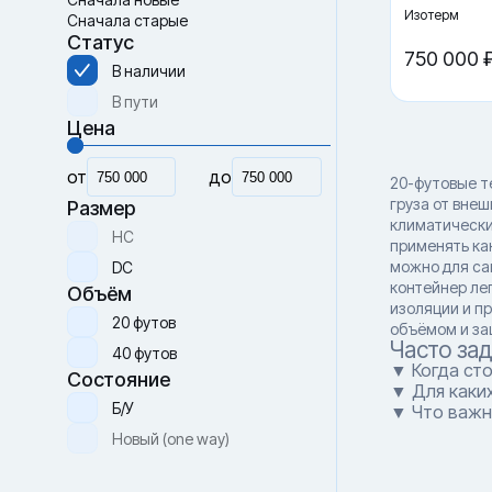
Изотерм
Сначала старые
Статус
750 000 
В наличии
В пути
Цена
от
до
20-футовые т
груза от внеш
Размер
климатически
HC
применять ка
можно для са
DC
контейнер ле
Объём
изоляции и п
20 футов
объёмом и за
Часто за
40 футов
▼ Когда ст
Состояние
▼ Для каки
Б/У
▼ Что важн
Новый (one way)