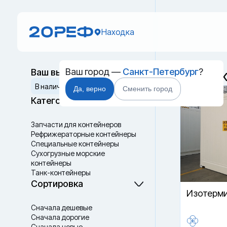
Находка
Ваш город —
Санкт-Петербург
?
Ваш выбор
Термок
Сбросить
В наличии
Да, верно
Сменить город
Категории
Запчасти для контейнеров
Рефрижераторные контейнеры
Специальные контейнеры
Cухогрузные морские
контейнеры
Танк-контейнеры
Термоконтейнеры
Сортировка
Изотерми
Сначала дешевые
Сначала дорогие
Сначала новые