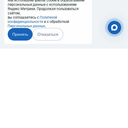
Мы используем файлы cookie и обрабатываем
персональные данные с использованием
Яндекс Метрики. Продолжая пользоваться
сайтом,
вы соглашаетесь с
Политикой
конфиденциальности
и с обработкой
Персональных данных.
Принять
Отказаться
Чат-мессенджер
Главная
Терминалы
Каталог
Услуги
Лизинг
Контакты
Партнёры
Реквизиты
Оплата
Вопрос-Ответ
Отзывы
8 (800) 550-42-32
nahodka@20ref.ru
Приморский край, п. Боец Кузнецов, ул.