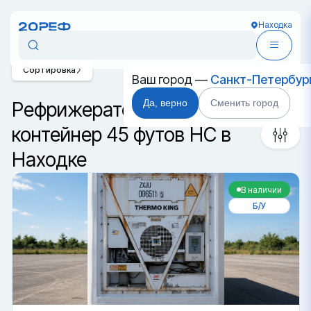
Находка
Сортировка
Ваш город —
Санкт-Петербур
Да, верно
Сменить город
Рефрижераторный
контейнер 45 футов HC в
Находке
В наличии
Б/У