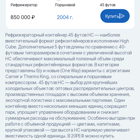
Рефрижератор
Поршневой
45 футов
Купить
850 000 ₽
2004 г.
Рефрижераторный контейнер 45 футов HC — наиболее
вместительный формат рефконтейнеров в исполнении High
Cube. Дополнительные 5 футов длины по сравнению с 40-
футовым типоразмером в сочетании с увеличенной высотой
HC обеспечивают максимальный полезный объём среди
стандартных рефконтейнерных форматов. В категории
представлены б/у и новые (One Way) варианты с агрегатами
Carrier и Thermo King, со спиральным и поршневым
компрессором. 45 футов HC — выбор для крупнейших
холодильных объектов: оптовых распределительных центров,
производственных площадок с высоким объёмом хранения,
экспортной логистики с максимальными партиями. Один
контейнер вместо нескольких меньших единиц сокращает
парк, упрощает управление оборудованием и снижает
суммарные расходы на обслуживание. Особенно выгоден при
работе с объёмной продукцией — цветами, напитками,
крупной упаковкой — где высота HC напрямую увеличивает
вместимость одной единицы. В 20РЕФ можно купить