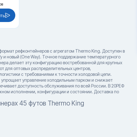
ов
ить
ормат рефконтейнеров с агрегатом Thermo King. Доступен в
у и новый (One Way). Точное поддержание температурного
ера делает эту конфигурацию востребованной для крупных
ют для оптовых распределительных центров,
огистики с требованиями к точности холодовой цепи.
, упрощает управление холодильным парком и снижает
ечивает доступность обслуживания по всей России. В 20РЕФ
жном исполнении, конфигурации и состоянии. Доставка по
нерах 45 футов Thermo King