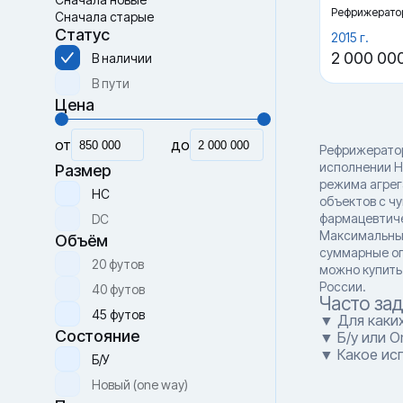
Рефрижерато
Сначала старые
Статус
2015 г.
2 000 00
В наличии
В пути
Цена
от
до
Рефрижератор
исполнении H
Размер
режима агрег
HC
объектов с ч
фармацевтиче
DC
Максимальный
Объём
суммарные оп
20 футов
можно купить
России.
40 футов
Часто за
45 футов
▼ Для каки
Состояние
▼ Б/у или O
▼ Какое исп
Б/У
Новый (one way)