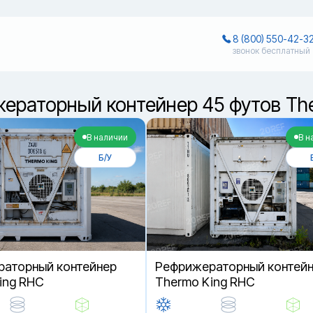
8 (800) 550-42-3
звонок бесплатный
ераторный контейнер 45 футов The
В наличии
В н
Б/У
аторный контейнер
Рефрижераторный контей
ing RHC
Thermo King RHC