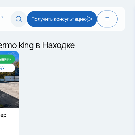
2
Получить консультацию
rmo king в Находке
аличии
Б/У
нер