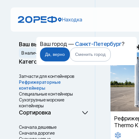
Находка
Ваш город —
Санкт-Петербург
?
Ваш выбор
Рефриж
Сбросить
В наличии
Да, верно
Сменить город
Категории
Запчасти для контейнеров
Рефрижераторные
контейнеры
Специальные контейнеры
Cухогрузные морские
контейнеры
Танк-контейнеры
Сортировка
Термоконтейнеры
Рефрижер
Thermo K
Сначала дешевые
Сначала дорогие
Сначала новые