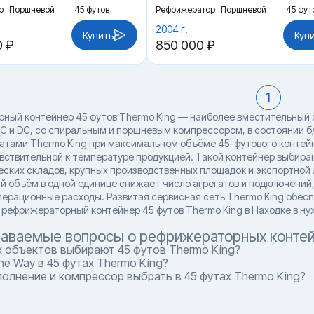
р
Поршневой
45 футов
Рефрижератор
Поршневой
45 фут
2004 г.
Купить
Куп
0 ₽
850 000 ₽
1
ный контейнер 45 футов Thermo King — наиболее вместительный ф
C и DC, со спиральным и поршневым компрессором, в состоянии б/
атами Thermo King при максимальном объёме 45-футового контейн
увствительной к температуре продукцией. Такой контейнер выбира
ских складов, крупных производственных площадок и экспортной л
 объём в одной единице снижает число агрегатов и подключений
ерационные расходы. Развитая сервисная сеть Thermo King обесп
 рефрижераторный контейнер 45 футов Thermo King в Находке в ну
даваемые вопросы о рефрижераторных контей
х объектов выбирают 45 футов Thermo King?
ne Way в 45 футах Thermo King?
олнение и компрессор выбрать в 45 футах Thermo King?