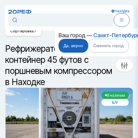
Находка
Сортировка
Ваш город —
Санкт-Петербур
Да, верно
Сменить город
Рефрижераторный
контейнер 45 футов с
поршневым компрессором
в Находке
В наличии
Б/У