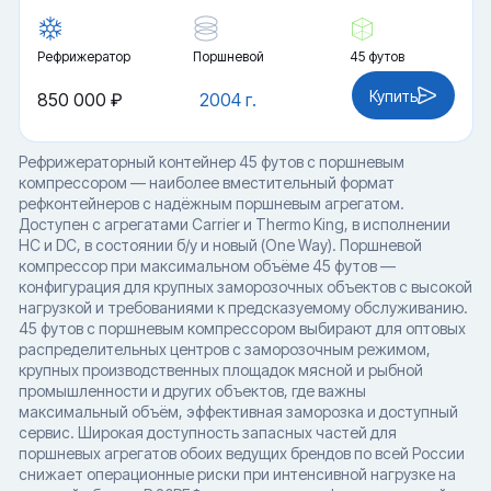
Рефрижератор
Поршневой
45 футов
Купить
850 000 ₽
2004 г.
Рефрижераторный контейнер 45 футов с поршневым
компрессором — наиболее вместительный формат
рефконтейнеров с надёжным поршневым агрегатом.
Доступен с агрегатами Carrier и Thermo King, в исполнении
HC и DC, в состоянии б/у и новый (One Way). Поршневой
компрессор при максимальном объёме 45 футов —
конфигурация для крупных заморозочных объектов с высокой
нагрузкой и требованиями к предсказуемому обслуживанию.
45 футов с поршневым компрессором выбирают для оптовых
распределительных центров с заморозочным режимом,
крупных производственных площадок мясной и рыбной
промышленности и других объектов, где важны
максимальный объём, эффективная заморозка и доступный
сервис. Широкая доступность запасных частей для
поршневых агрегатов обоих ведущих брендов по всей России
снижает операционные риски при интенсивной нагрузке на