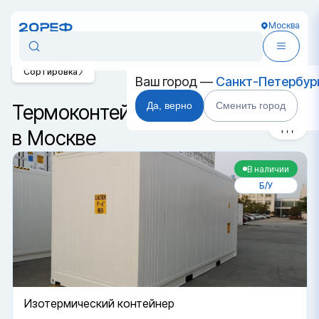
Москва
Сортировка
Ваш город —
Санкт-Петербур
Да, верно
Сменить город
Термоконтейнеры 20 футов
в Москве
В наличии
Б/У
Изотермический контейнер