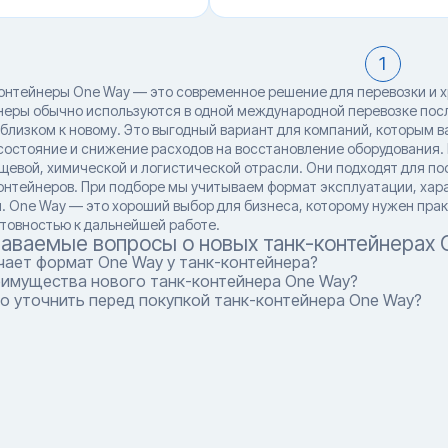
1
онтейнеры One Way — это современное решение для перевозки и х
неры обычно используются в одной международной перевозке после
близком к новому. Это выгодный вариант для компаний, которым в
состояние и снижение расходов на восстановление оборудования. 
щевой, химической и логистической отрасли. Они подходят для п
онтейнеров. При подборе мы учитываем формат эксплуатации, хара
. One Way — это хороший выбор для бизнеса, которому нужен пра
отовностью к дальнейшей работе.
даваемые вопросы о новых танк-контейнерах 
чает формат One Way у танк-контейнера?
еимущества нового танк-контейнера One Way?
о уточнить перед покупкой танк-контейнера One Way?