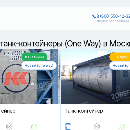
8 (800) 550-42-3
звонок бесплатный
танк-контейнеры (One Way) в Моск
В наличии
В пути
Новый (one way)
Новый (on
тейнер
Танк-контейнер