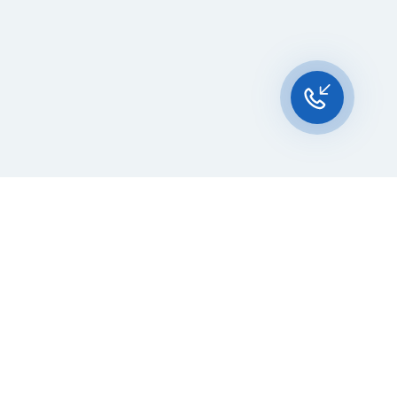
Чат-мессенджер
За 10 лет работы мы помогли
нескольким тысячам компаний с
покупкой
и доставкой контейнеров
Начните развивать свой
бизнес с 20РЕФ сегодня
бличной оферты
Персональные данные
Получение рекламных рассылок