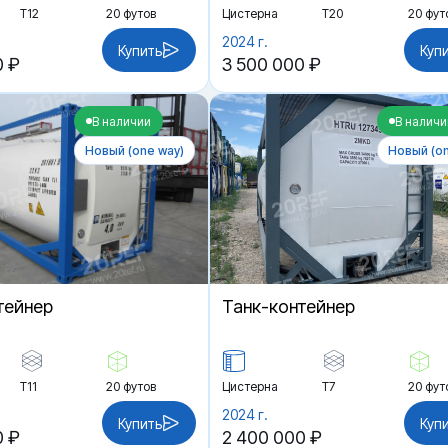
Т12
20 футов
Цистерна
Т20
20 фут
2024 г.
Купить
Куп
0 ₽
3 500 000 ₽
В наличии
В наличи
Новый (one way)
Новый (on
тейнер
Танк-контейнер
Т11
20 футов
Цистерна
Т7
20 фут
2024 г.
Купить
Куп
0 ₽
2 400 000 ₽