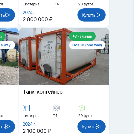
ов
Цистерна
Т14
20 футов
2024 г.
ить
Купить
2 800 000 ₽
и
В наличии
e way)
Новый (one way)
Танк-контейнер
ов
Цистерна
Т4
20 футов
2024 г.
ить
Купить
2 100 000 ₽