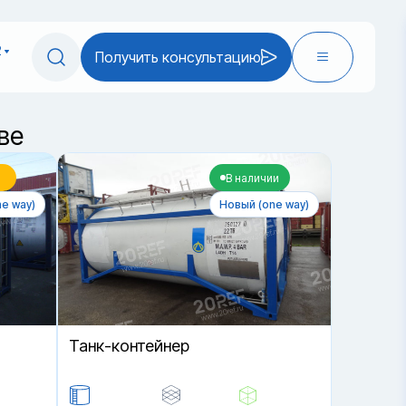
2
Получить консультацию
ве
В наличии
e way)
Новый (one way)
Танк-контейнер