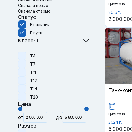
Цистерна
Сначала новые
Сначала старые
2016 г.
Статус
2 000 00
В наличии
В пути
Класс-Т
Т4
Т7
Т11
Т12
Т14
Танк-кон
Т20
Цена
Цистерна
от
до
2024 г.
Размер
5 900 00