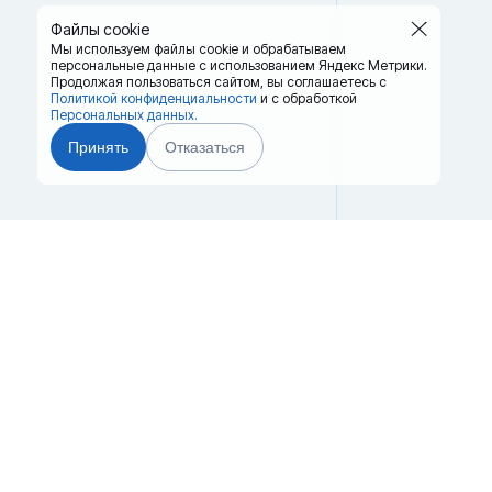
Файлы cookie
Мы используем файлы cookie и обрабатываем
персональные данные с использованием Яндекс Метрики.
Продолжая пользоваться сайтом,
вы соглашаетесь с
Политикой конфиденциальности
и с обработкой
Персональных данных.
Принять
Отказаться
Главная
Терминалы
8 (
Каталог
Услуги
mos
Лизинг
Контакты
Партнёры
Реквизиты
г. Мос
Оплата
Вопрос-Ответ
Техноп
Отзывы
16). Т
© 2008–2026.
Все права защищены.