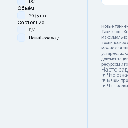
DC
Объём
20 футов
Состояние
Новые танк-к
Б/У
Такие контей
максимально 
Новый (one way)
техническое 
можно для пи
устаревших к
документации
ресурсом и г
Часто за
▼ Что озна
▼ В чём пр
▼ Что важн