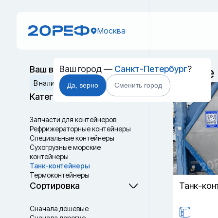
Москва
Ваш город —
Санкт-Петербург
?
Ваш выбор
Новые 
Сбросить
В наличии
В пути
Да, верно
Сменить город
Категории
Запчасти для контейнеров
Рефрижераторные контейнеры
Специальные контейнеры
Cухогрузные морские
контейнеры
Танк-контейнеры
Термоконтейнеры
Сортировка
Танк-кон
Сначала дешевые
Сначала дорогие