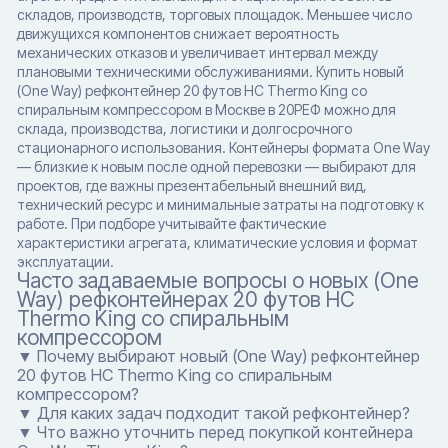
складов, производств, торговых площадок. Меньшее число
движущихся компонентов снижает вероятность
механических отказов и увеличивает интервал между
плановыми техническими обслуживаниями. Купить новый
(One Way) рефконтейнер 20 футов HC Thermo King со
спиральным компрессором в Москве в 20РЕФ можно для
склада, производства, логистики и долгосрочного
стационарного использования. Контейнеры формата One Way
— близкие к новым после одной перевозки — выбирают для
проектов, где важны презентабельный внешний вид,
технический ресурс и минимальные затраты на подготовку к
работе. При подборе учитывайте фактические
характеристики агрегата, климатические условия и формат
эксплуатации.
Часто задаваемые вопросы о новых (One
Way) рефконтейнерах 20 футов HC
Thermo King со спиральным
компрессором
▼ Почему выбирают новый (One Way) рефконтейнер
20 футов HC Thermo King со спиральным
компрессором?
▼ Для каких задач подходит такой рефконтейнер?
▼ Что важно уточнить перед покупкой контейнера