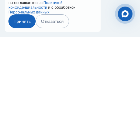
вы соглашаетесь с
Политикой
конфиденциальности
и с обработкой
Персональных данных.
Принять
Отказаться
Чат-мессенджер
Главная
Терминалы
Каталог
Услуги
Лизинг
Контакты
Партнёры
Реквизиты
Оплата
Вопрос-Ответ
Отзывы
8 (800) 550-42-32
moscow@20ref.ru
г. Москва, Восточная ул., вл5, промзона
Технопарк, раб.пос. Горки Ленинские
(уч. 16). Терминал Горки