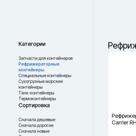
Москва
Ваш выбор
Рефриж
Сбросить
В наличии
В пути
Ваш город —
Санкт-Петербург
?
Категории
Да, верно
Сменить город
Запчасти для контейнеров
Рефрижераторные
контейнеры
Специальные контейнеры
Cухогрузные морские
контейнеры
Танк-контейнеры
Термоконтейнеры
Рефрижер
Сортировка
Carrier R
Сначала дешевые