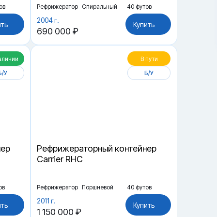
ов
Рефрижератор
Спиральный
40 футов
2004 г.
ить
Купить
690 000 ₽
аличии
В пути
Б/У
Б/У
нер
Рефрижераторный контейнер
Carrier RHC
ов
Рефрижератор
Поршневой
40 футов
2011 г.
ить
Купить
1 150 000 ₽