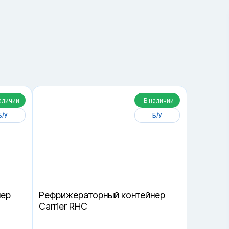
2
Получить консультацию
аличии
В наличии
Б/У
Б/У
нер
Рефрижераторный контейнер
Carrier RHC