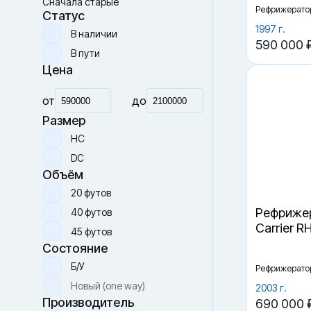
Рефрижерато
Сначала дорогие
Сначала новые
1997 г.
Сначала старые
590 000 
Статус
В наличии
В пути
Цена
от
до
Размер
HC
DC
Объём
Рефрижер
Carrier R
20 футов
40 футов
45 футов
Рефрижерато
Состояние
2003 г.
690 000 
Б/У