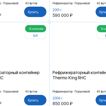
р
Поршневой
40 футов
Рефрижератор
Поршневой
40 фут
2001 г.
Купить
Куп
₽
590 000 ₽
В наличии
В н
Б/У
аторный контейнер
Рефрижераторный контей
HC
Thermo King RHC
р
Поршневой
40 футов
Рефрижератор
Поршневой
45 фут
2004 г.
Купить
Куп
₽
850 000 ₽