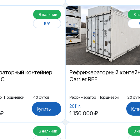
В наличии
В н
Б/У
аторный контейнер
Рефрижераторный контей
HC
Carrier REF
р
Поршневой
40 футов
Рефрижератор
Поршневой
20 фут
2011 г.
Купить
Куп
 ₽
1 150 000 ₽
В наличии
В н