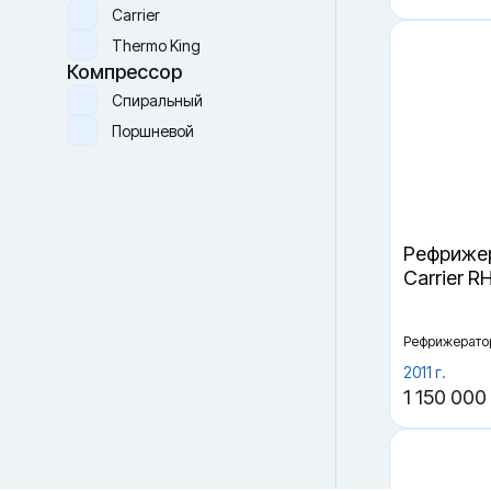
Новый (one way)
Производитель
Carrier
Thermo King
Компрессор
Спиральный
Поршневой
Рефрижер
Carrier R
Файлы cookie
Мы используем файлы cookie и обрабатываем
персональные данные с использованием Яндекс Метрики.
Рефрижерато
Продолжая пользоваться сайтом,
вы соглашаетесь с
Политикой конфиденциальности
и с обработкой
2011 г.
Персональных данных.
1 150 000
Принять
Отказаться