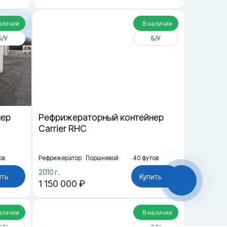
аличии
В наличии
Б/У
Б/У
нер
Рефрижераторный контейнер
Carrier RHC
ов
Рефрижератор
Поршневой
40 футов
2010 г.
ить
Купить
1 150 000 ₽
аличии
В наличии