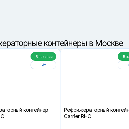
8 (800) 550-42-3
звонок бесплатный
ераторные контейнеры в Москве
В наличии
В н
Б/У
аторный контейнер
Рефрижераторный контей
HC
Carrier RHC