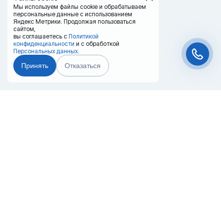
Мы используем файлы cookie и обрабатываем
персональные данные с использованием
Яндекс Метрики. Продолжая пользоваться
сайтом,
вы соглашаетесь с
Политикой
конфиденциальности
и с обработкой
Персональных данных.
Принять
Отказаться
Чат-мессенджер
Главная
Терминалы
Каталог
Услуги
Лизинг
Контакты
Партнёры
Реквизиты
Оплата
Вопрос-Ответ
Отзывы
8 (800) 550-42-32
moscow@20ref.ru