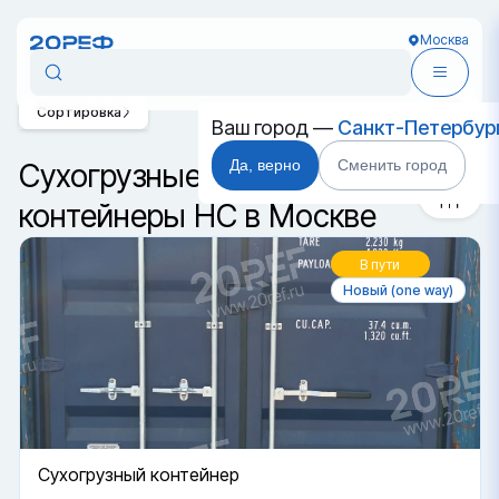
Москва
Сортировка
Ваш город —
Санкт-Петербур
Да, верно
Сменить город
Сухогрузные морские
контейнеры HC в Москве
В пути
Новый (one way)
Cухогрузный контейнер