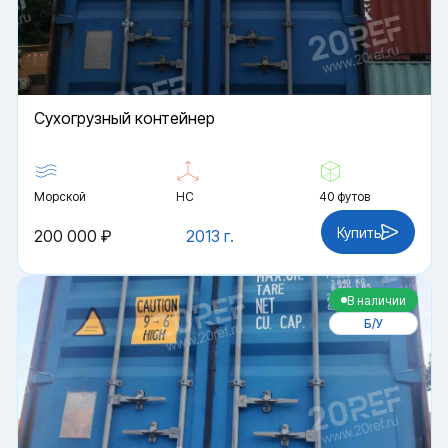
Cухогрузный контейнер
Морской
HC
40 футов
Купить
200 000 ₽
2013 г.
В наличии
Б/У