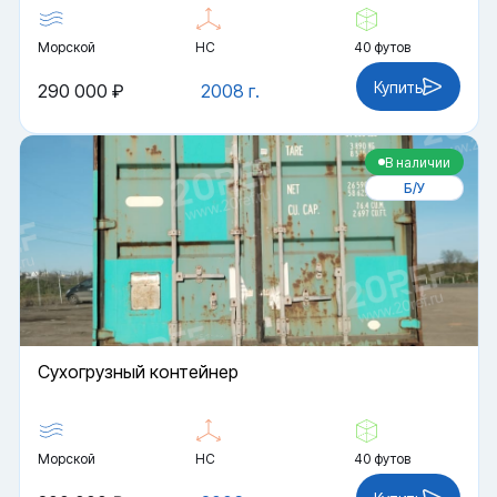
Морской
HC
40 футов
Купить
290 000 ₽
2008 г.
В наличии
Б/У
Cухогрузный контейнер
Морской
HC
40 футов