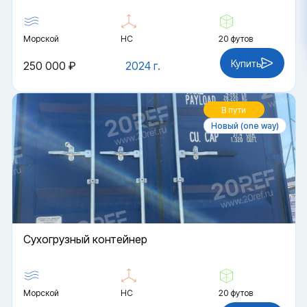
Морской
HC
20 футов
Купить
250 000 ₽
2024 г.
В пути
Новый (one way)
Cухогрузный контейнер
Морской
HC
20 футов