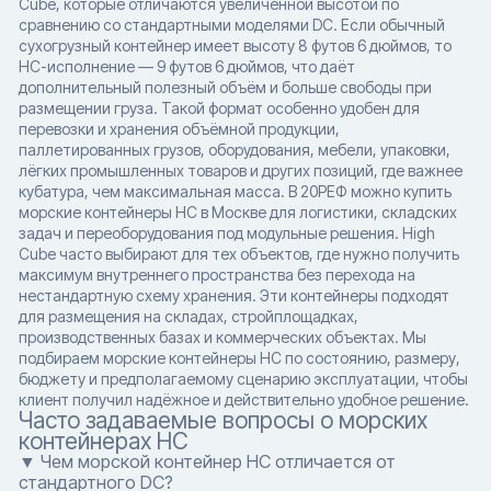
Cube, которые отличаются увеличенной высотой по
сравнению со стандартными моделями DC. Если обычный
сухогрузный контейнер имеет высоту 8 футов 6 дюймов, то
HC-исполнение — 9 футов 6 дюймов, что даёт
дополнительный полезный объём и больше свободы при
размещении груза. Такой формат особенно удобен для
перевозки и хранения объёмной продукции,
паллетированных грузов, оборудования, мебели, упаковки,
лёгких промышленных товаров и других позиций, где важнее
кубатура, чем максимальная масса. В 20РЕФ можно купить
морские контейнеры HC в Москве для логистики, складских
задач и переоборудования под модульные решения. High
Cube часто выбирают для тех объектов, где нужно получить
максимум внутреннего пространства без перехода на
нестандартную схему хранения. Эти контейнеры подходят
для размещения на складах, стройплощадках,
производственных базах и коммерческих объектах. Мы
подбираем морские контейнеры HC по состоянию, размеру,
бюджету и предполагаемому сценарию эксплуатации, чтобы
клиент получил надёжное и действительно удобное решение.
Часто задаваемые вопросы о морских
контейнерах HC
▼ Чем морской контейнер HC отличается от
стандартного DC?