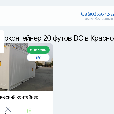
8 (800) 550-42-3
звонок бесплатный
рмоконтейнер 20 футов DC в Красн
В наличии
Б/У
ческий контейнер