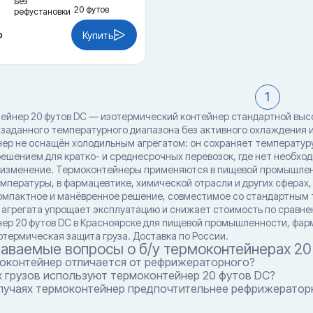
Без
20 футов
рефустановки
Купить
₽
1
тейнер 20 футов DC — изотермический контейнер стандартной высо
заданного температурного диапазона без активного охлаждения и
ер не оснащён холодильным агрегатом: он сохраняет температуру 
ешением для кратко- и среднесрочных перевозок, где нет необхо
 изменение. Термоконтейнеры применяются в пищевой промышленн
мпературы, в фармацевтике, химической отрасли и других сферах,
омпактное и манёвренное решение, совместимое со стандартным
 агрегата упрощает эксплуатацию и снижает стоимость по сравнен
ер 20 футов DC в Красноярске для пищевой промышленности, фарма
отермическая защита груза. Доставка по России.
даваемые вопросы о б/у термоконтейнерах 20
оконтейнер отличается от рефрижераторного?
х грузов используют термоконтейнер 20 футов DC?
случаях термоконтейнер предпочтительнее рефрижератор