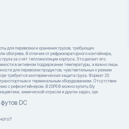
ты для перевозки и хранения грузов, требующих
ли обогрева. В отличие от рефрижераторного контейнера,
груза за счёт теплоизоляции корпуса. Это делает его
димости в активном поддержании температуры, а важно лишь
ости для перевозки продуктов, чувствительных к резким
 где требуется изотермическая защита груза. Формат 20
 транспортным и терминальным оборудованием. Отсутствие
ию с рефконтейнером. В 20РЕФ можно купить б/у
цевтики, химической отрасли и других задач, где
 футов DC
ного?