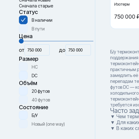
Изотерм
Сначала старые
Статус
750 000 
В наличии
В пути
Цена
от
до
Б/у термокон
поддержания 
Размер
термоконтейн
HC
практичным р
замедлить её
DC
перепадам те
Объём
футов DC — к
20 футов
холодильного
термоконтейн
40 футов
требуется из
Состояние
Часто за
Б/У
▼ Чем терм
▼ Для каки
Новый (one way)
▼ В каких 