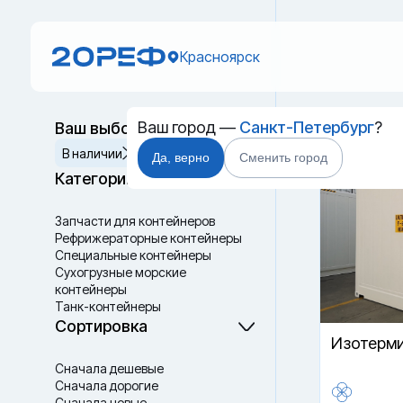
Красноярск
Ваш город —
Санкт-Петербург
?
Ваш выбор
Б/у те
Сбросить
В наличии
Да, верно
Сменить город
Категории
Запчасти для контейнеров
Рефрижераторные контейнеры
Специальные контейнеры
Cухогрузные морские
контейнеры
Танк-контейнеры
Термоконтейнеры
Сортировка
Изотерми
Сначала дешевые
Сначала дорогие
Сначала новые