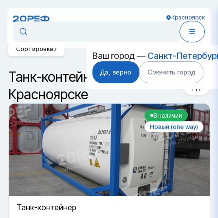
Красноярск
Сортировка
Ваш город —
Санкт-Петербур
Да, верно
Сменить город
Танк-контейнеры T11 в
Красноярске
В наличии
Новый (one way)
Танк-контейнер