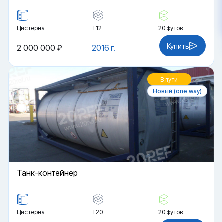
Цистерна
Т12
20 футов
Купить
2 000 000 ₽
2016 г.
В пути
Новый (one way)
Танк-контейнер
Цистерна
Т20
20 футов