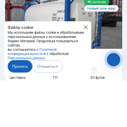
В наличии
Новый (one way)
Файлы cookie
Мы используем файлы cookie и обрабатываем
персональные данные с использованием
Яндекс Метрики. Продолжая пользоваться
сайтом,
вы соглашаетесь с
Политикой
конфиденциальности
и с обработкой
Танк-контейнер
Персональных данных.
Принять
Отказаться
Цистерна
Т11
20 футов
Купить
5 900 000 ₽
2024 г.
Чат-мессенджер
В наличии
Новый (one way)