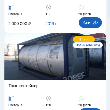
Цистерна
Т12
20 футов
Купить
2 000 000 ₽
2016 г.
В пути
Новый (one way)
Танк-контейнер
Цистерна
Т20
20 футов