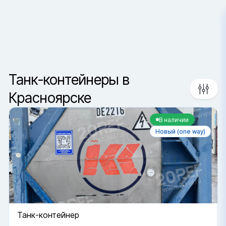
Красноярск
Сортировка
Ваш город —
Санкт-Петербур
Да, верно
Сменить город
Танк-контейнеры в
Красноярске
В наличии
Новый (one way)
Танк-контейнер