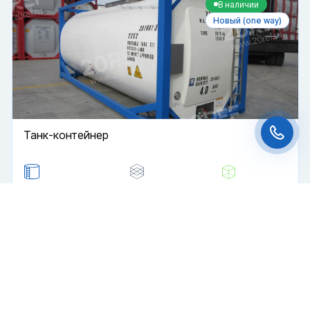
В наличии
Новый (one way)
Файлы cookie
Мы используем файлы cookie и обрабатываем
персональные данные с использованием
Яндекс Метрики. Продолжая пользоваться
сайтом,
вы соглашаетесь с
Политикой
конфиденциальности
и с обработкой
Персональных данных.
Танк-контейнер
Принять
Отказаться
Цистерна
Т11
20 футов
Чат-мессенджер
Купить
5 900 000 ₽
2024 г.
В наличии
Новый (one way)