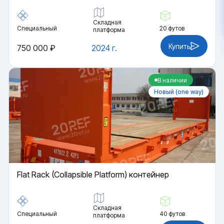
Складная
Специальный
20 футов
платформа
Купить
750 000 ₽
2024 г.
В наличии
Новый (one way)
Flat Rack (Collapsible Platform) контейнер
Складная
Специальный
40 футов
платформа