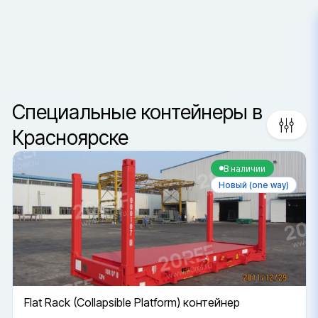
Красноярск
Сортировка
Ваш город —
Санкт-Петербур
Да, верно
Сменить город
Специальные контейнеры в
Красноярске
В наличии
Новый (one way)
Flat Rack (Collapsible Platform) контейнер