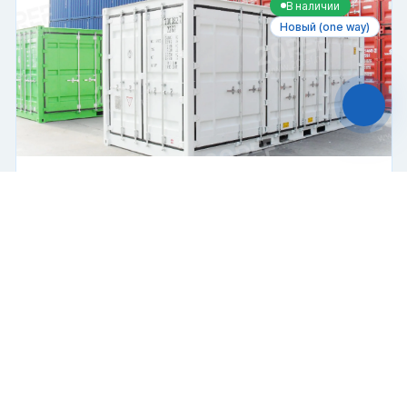
Файлы cookie
В наличии
Мы используем файлы cookie и обрабатываем
Новый (one way)
персональные данные с использованием
Яндекс Метрики. Продолжая пользоваться
сайтом,
вы соглашаетесь с
Политикой
конфиденциальности
и с обработкой
Персональных данных.
Принять
Отказаться
Open Side контейнер
Чат-мессенджер
Боковые
Специальный
20 футов
двери
Купить
899 000 ₽
2024 г.
В наличии
Новый (one way)